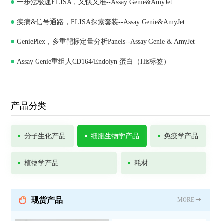
一步法极速ELISA，又快又准--Assay Genie&AmyJet
科技，深化合作共谋发展
疾病&信号通路，ELISA探索套装--Assay Genie&AmyJet
GeniePlex，多重靶标定量分析Panels--Assay Genie & AmyJet
Assay Genie重组人CD164/Endolyn 蛋白（His标签）
产品分类
分子生化产品
细胞生物学产品
免疫学产品
植物学产品
耗材
现货产品
MORE