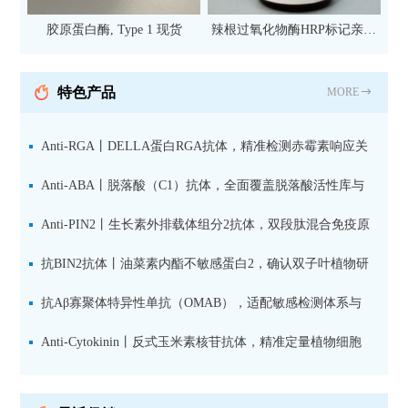
胶原蛋白酶, Type 1 现货
辣根过氧化物酶HRP标记亲和
纯化山羊抗小鼠IgG（H+L）二
抗 现货
特色产品
MORE
Anti-RGA丨DELLA蛋白RGA抗体，精准检测赤霉素响应关
键抑制因子
Anti-ABA丨脱落酸（C1）抗体，全面覆盖脱落酸活性库与
储存库
Anti-PIN2丨生长素外排载体组分2抗体，双段肽混合免疫原
设计方案
抗BIN2抗体丨油菜素内酯不敏感蛋白2，确认双子叶植物研
究数据特异性
抗Aβ寡聚体特异性单抗（OMAB），适配敏感检测体系与
活细胞实验
Anti-Cytokinin丨反式玉米素核苷抗体，精准定量植物细胞
分裂素转运形式