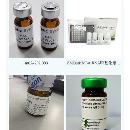
m6A-202 003
EpiQuik M6A RNA甲基化定量
检测试剂盒（比色法）（96
次）