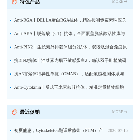
特色产品
MORE
Anti-RGA丨DELLA蛋白RGA抗体，精准检测赤霉素响应关
键抑制因子
Anti-ABA丨脱落酸（C1）抗体，全面覆盖脱落酸活性库与
储存库
Anti-PIN2丨生长素外排载体组分2抗体，双段肽混合免疫原
设计方案
抗BIN2抗体丨油菜素内酯不敏感蛋白2，确认双子叶植物研
究数据特异性
抗Aβ寡聚体特异性单抗（OMAB），适配敏感检测体系与
活细胞实验
Anti-Cytokinin丨反式玉米素核苷抗体，精准定量植物细胞
分裂素转运形式
最近促销
MORE
初夏盛惠，Cytoskeleton翻译后修饰（PTM）产
2026-07-15