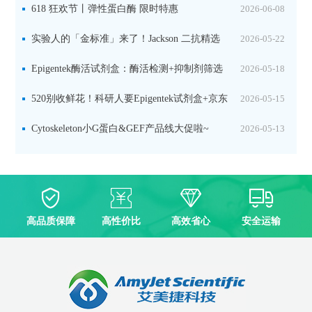
品线放价啦！
618 狂欢节丨弹性蛋白酶 限时特惠
2026-06-08
实验人的「金标准」来了！Jackson 二抗精选
2026-05-22
限时一口价，手慢无！
Epigentek酶活试剂盒：酶活检测+抑制剂筛选
2026-05-18
双赋能，下单即赠京东卡
520别收鲜花！科研人要Epigentek试剂盒+京东
2026-05-15
卡！
Cytoskeleton小G蛋白&GEF产品线大促啦~
2026-05-13
高品质保障
高性价比
高效省心
安全运输