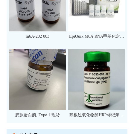
m6A-202 003
EpiQuik M6A RNA甲基化定量
检测试剂盒（比色法）（96
次）
胶原蛋白酶, Type 1 现货
辣根过氧化物酶HRP标记亲和
纯化山羊抗小鼠IgG（H+L）二
抗 现货