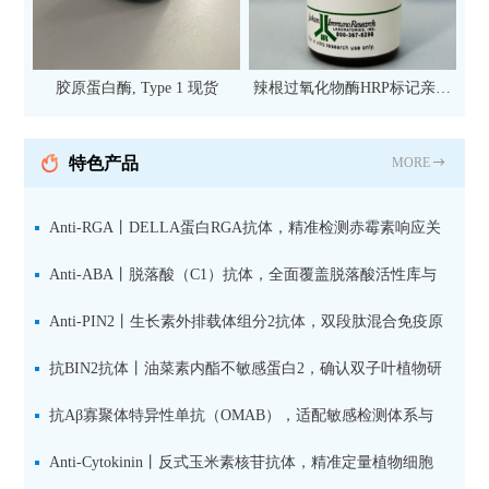
胶原蛋白酶, Type 1 现货
辣根过氧化物酶HRP标记亲和
纯化山羊抗小鼠IgG（H+L）二
抗 现货
特色产品
MORE
Anti-RGA丨DELLA蛋白RGA抗体，精准检测赤霉素响应关
键抑制因子
Anti-ABA丨脱落酸（C1）抗体，全面覆盖脱落酸活性库与
储存库
Anti-PIN2丨生长素外排载体组分2抗体，双段肽混合免疫原
设计方案
抗BIN2抗体丨油菜素内酯不敏感蛋白2，确认双子叶植物研
究数据特异性
抗Aβ寡聚体特异性单抗（OMAB），适配敏感检测体系与
活细胞实验
Anti-Cytokinin丨反式玉米素核苷抗体，精准定量植物细胞