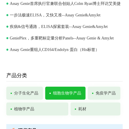
Assay Genie首席执行官兼联合创始人Colm Ryan博士拜访艾美捷
一步法极速ELISA，又快又准--Assay Genie&AmyJet
科技，深化合作共谋发展
疾病&信号通路，ELISA探索套装--Assay Genie&AmyJet
GeniePlex，多重靶标定量分析Panels--Assay Genie & AmyJet
Assay Genie重组人CD164/Endolyn 蛋白（His标签）
产品分类
分子生化产品
细胞生物学产品
免疫学产品
植物学产品
耗材