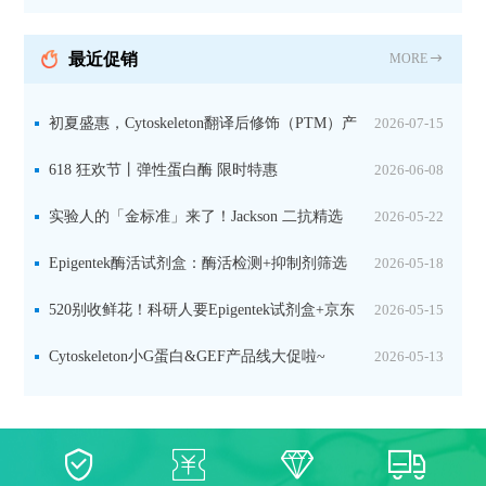
分裂素转运形式
最近促销
MORE
初夏盛惠，Cytoskeleton翻译后修饰（PTM）产
2026-07-15
品线放价啦！
618 狂欢节丨弹性蛋白酶 限时特惠
2026-06-08
实验人的「金标准」来了！Jackson 二抗精选
2026-05-22
限时一口价，手慢无！
Epigentek酶活试剂盒：酶活检测+抑制剂筛选
2026-05-18
双赋能，下单即赠京东卡
520别收鲜花！科研人要Epigentek试剂盒+京东
2026-05-15
卡！
Cytoskeleton小G蛋白&GEF产品线大促啦~
2026-05-13