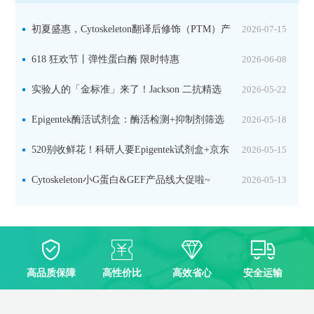
初夏盛惠，Cytoskeleton翻译后修饰（PTM）产
2026-07-15
品线放价啦！
618 狂欢节丨弹性蛋白酶 限时特惠
2026-06-08
实验人的「金标准」来了！Jackson 二抗精选
2026-05-22
限时一口价，手慢无！
Epigentek酶活试剂盒：酶活检测+抑制剂筛选
2026-05-18
双赋能，下单即赠京东卡
520别收鲜花！科研人要Epigentek试剂盒+京东
2026-05-15
卡！
Cytoskeleton小G蛋白&GEF产品线大促啦~
2026-05-13
高品质保障
高性价比
高效省心
安全运输