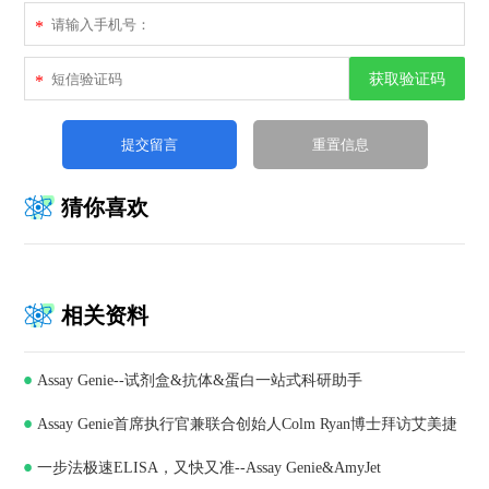
*
获取验证码
*
猜你喜欢
相关资料
Assay Genie--试剂盒&抗体&蛋白一站式科研助手
Assay Genie首席执行官兼联合创始人Colm Ryan博士拜访艾美捷
一步法极速ELISA，又快又准--Assay Genie&AmyJet
科技，深化合作共谋发展