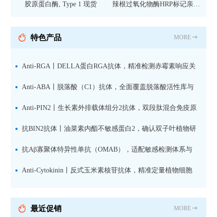
胶原蛋白酶, Type 1 现货
辣根过氧化物酶HRP标记亲和
纯化山羊抗小鼠IgG（H+L）二
抗 现货
特色产品
MORE
Anti-RGA丨DELLA蛋白RGA抗体，精准检测赤霉素响应关
键抑制因子
Anti-ABA丨脱落酸（C1）抗体，全面覆盖脱落酸活性库与
储存库
Anti-PIN2丨生长素外排载体组分2抗体，双段肽混合免疫原
设计方案
抗BIN2抗体丨油菜素内酯不敏感蛋白2，确认双子叶植物研
究数据特异性
抗Aβ寡聚体特异性单抗（OMAB），适配敏感检测体系与
活细胞实验
Anti-Cytokinin丨反式玉米素核苷抗体，精准定量植物细胞
分裂素转运形式
最近促销
MORE