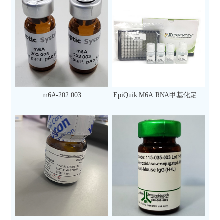
m6A-202 003
EpiQuik M6A RNA甲基化定量
检测试剂盒（比色法）（96
次）