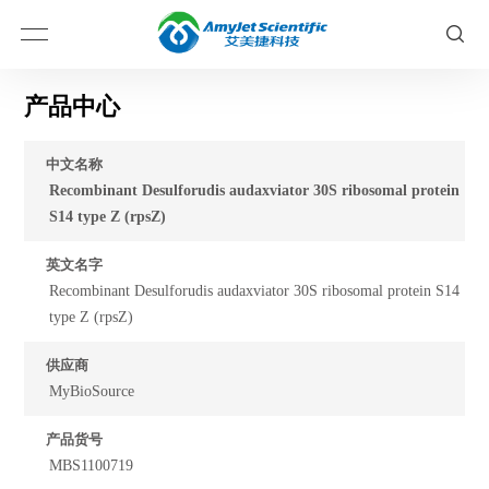
产品中心
中文名称
Recombinant Desulforudis audaxviator 30S ribosomal protein
S14 type Z (rpsZ)
英文名字
Recombinant Desulforudis audaxviator 30S ribosomal protein S14
type Z (rpsZ)
供应商
MyBioSource
产品货号
MBS1100719