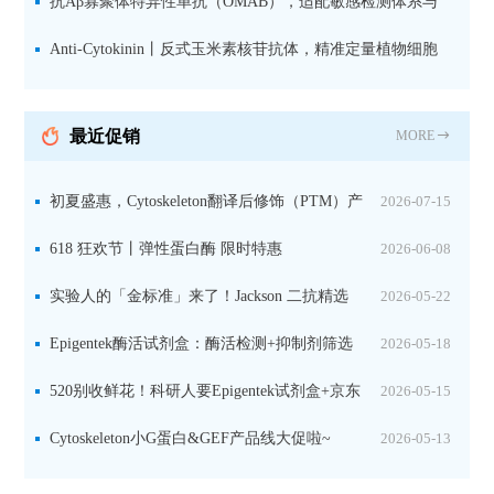
究数据特异性
抗Aβ寡聚体特异性单抗（OMAB），适配敏感检测体系与
活细胞实验
Anti-Cytokinin丨反式玉米素核苷抗体，精准定量植物细胞
分裂素转运形式
最近促销
MORE
初夏盛惠，Cytoskeleton翻译后修饰（PTM）产
2026-07-15
品线放价啦！
618 狂欢节丨弹性蛋白酶 限时特惠
2026-06-08
实验人的「金标准」来了！Jackson 二抗精选
2026-05-22
限时一口价，手慢无！
Epigentek酶活试剂盒：酶活检测+抑制剂筛选
2026-05-18
双赋能，下单即赠京东卡
520别收鲜花！科研人要Epigentek试剂盒+京东
2026-05-15
卡！
Cytoskeleton小G蛋白&GEF产品线大促啦~
2026-05-13