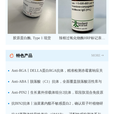
胶原蛋白酶, Type 1 现货
辣根过氧化物酶HRP标记亲和
纯化山羊抗小鼠IgG（H+L）二
抗 现货
特色产品
MORE
Anti-RGA丨DELLA蛋白RGA抗体，精准检测赤霉素响应关
键抑制因子
Anti-ABA丨脱落酸（C1）抗体，全面覆盖脱落酸活性库与
储存库
Anti-PIN2丨生长素外排载体组分2抗体，双段肽混合免疫原
设计方案
抗BIN2抗体丨油菜素内酯不敏感蛋白2，确认双子叶植物研