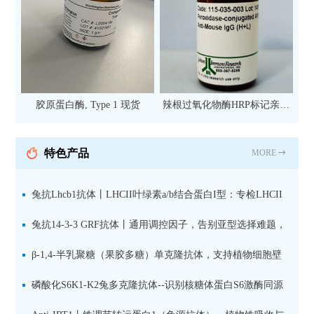
胶原蛋白酶, Type 1 现货
辣根过氧化物酶HRP标记亲和
纯化山羊抗小鼠IgG（H+L）二
抗 现货
特色产品
MORE
兔抗Lhcb1抗体丨LHCII叶绿素a/b结合蛋白I型：专检LHCII
中含量丰富的捕光蛋白
兔抗14-3-3 GRF抗体丨通用调控因子，告别亚型选择难题，
全面捕获植物信号转导枢纽蛋白
β-1,4-半乳聚糖（果胶多糖）单克隆抗体，支持植物细胞壁
果胶多糖精细结构解析
磷酸化S6K1-K2兔多克隆抗体--识别核糖体蛋白S6激酶同源