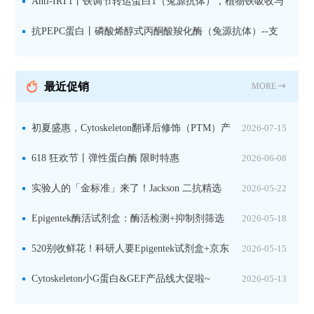
蛋白1-2的激活状态
Anti-IRT1丨铁调节转运蛋白1（兔源抗体），植物铁吸收与
微量元素代谢研究的关键工具
抗PEPC蛋白丨磷酸烯醇式丙酮酸羧化酶（兔源抗体）--支
持IL定位与2D电泳，精准追踪碳固定关键酶
最近促销
MORE
初夏盛惠，Cytoskeleton翻译后修饰（PTM）产
2026-07-15
品线放价啦！
618 狂欢节丨弹性蛋白酶 限时特惠
2026-06-08
实验人的「金标准」来了！Jackson 二抗精选
2026-05-22
限时一口价，手慢无！
Epigentek酶活试剂盒：酶活检测+抑制剂筛选
2026-05-18
双赋能，下单即赠京东卡
520别收鲜花！科研人要Epigentek试剂盒+京东
2026-05-15
卡！
Cytoskeleton小G蛋白&GEF产品线大促啦~
2026-05-13