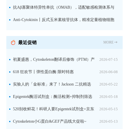
究数据特异性
抗Aβ寡聚体特异性单抗（OMAB），适配敏感检测体系与
活细胞实验
Anti-Cytokinin丨反式玉米素核苷抗体，精准定量植物细胞
分裂素转运形式
最近促销
MORE
初夏盛惠，Cytoskeleton翻译后修饰（PTM）产
2026-07-15
品线放价啦！
618 狂欢节丨弹性蛋白酶 限时特惠
2026-06-08
实验人的「金标准」来了！Jackson 二抗精选
2026-05-22
限时一口价，手慢无！
Epigentek酶活试剂盒：酶活检测+抑制剂筛选
2026-05-18
双赋能，下单即赠京东卡
520别收鲜花！科研人要Epigentek试剂盒+京东
2026-05-15
卡！
Cytoskeleton小G蛋白&GEF产品线大促啦~
2026-05-13