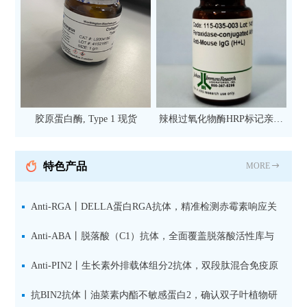
胶原蛋白酶, Type 1 现货
辣根过氧化物酶HRP标记亲和
纯化山羊抗小鼠IgG（H+L）二
抗 现货
特色产品
MORE
Anti-RGA丨DELLA蛋白RGA抗体，精准检测赤霉素响应关
键抑制因子
Anti-ABA丨脱落酸（C1）抗体，全面覆盖脱落酸活性库与
储存库
Anti-PIN2丨生长素外排载体组分2抗体，双段肽混合免疫原
设计方案
抗BIN2抗体丨油菜素内酯不敏感蛋白2，确认双子叶植物研