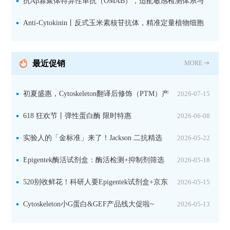
究数据特异性
抗Aβ寡聚体特异性单抗（OMAB），适配敏感检测体系与
活细胞实验
Anti-Cytokinin丨反式玉米素核苷抗体，精准定量植物细胞
分裂素转运形式
最近促销
MORE
初夏盛惠，Cytoskeleton翻译后修饰（PTM）产
2026-07-15
品线放价啦！
618 狂欢节丨弹性蛋白酶 限时特惠
2026-06-08
实验人的「金标准」来了！Jackson 二抗精选
2026-05-22
限时一口价，手慢无！
Epigentek酶活试剂盒：酶活检测+抑制剂筛选
2026-05-18
双赋能，下单即赠京东卡
520别收鲜花！科研人要Epigentek试剂盒+京东
2026-05-15
卡！
Cytoskeleton小G蛋白&GEF产品线大促啦~
2026-05-13