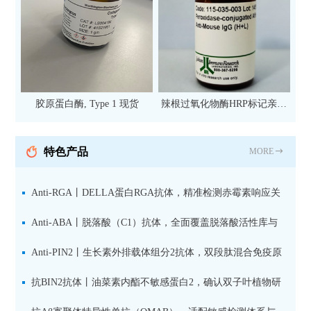
胶原蛋白酶, Type 1 现货
辣根过氧化物酶HRP标记亲和
纯化山羊抗小鼠IgG（H+L）二
抗 现货
特色产品
MORE
Anti-RGA丨DELLA蛋白RGA抗体，精准检测赤霉素响应关
键抑制因子
Anti-ABA丨脱落酸（C1）抗体，全面覆盖脱落酸活性库与
储存库
Anti-PIN2丨生长素外排载体组分2抗体，双段肽混合免疫原
设计方案
抗BIN2抗体丨油菜素内酯不敏感蛋白2，确认双子叶植物研