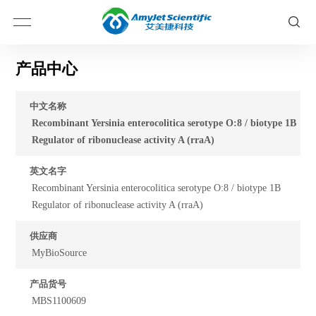
产品中心
中文名称
Recombinant Yersinia enterocolitica serotype O:8 / biotype 1B
Regulator of ribonuclease activity A (rraA)
英文名字
Recombinant Yersinia enterocolitica serotype O:8 / biotype 1B
Regulator of ribonuclease activity A (rraA)
供应商
MyBioSource
产品货号
MBS1100609