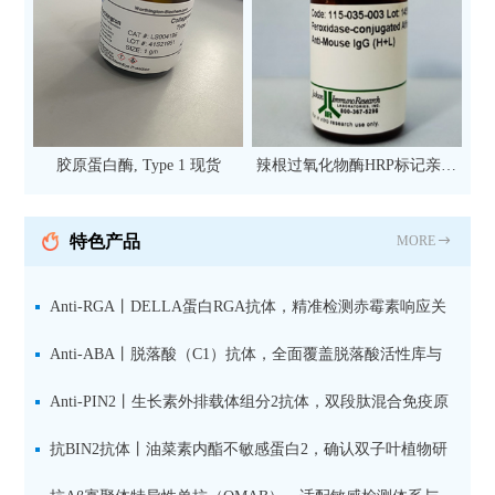
胶原蛋白酶, Type 1 现货
辣根过氧化物酶HRP标记亲和
纯化山羊抗小鼠IgG（H+L）二
抗 现货
特色产品
MORE
Anti-RGA丨DELLA蛋白RGA抗体，精准检测赤霉素响应关
键抑制因子
Anti-ABA丨脱落酸（C1）抗体，全面覆盖脱落酸活性库与
储存库
Anti-PIN2丨生长素外排载体组分2抗体，双段肽混合免疫原
设计方案
抗BIN2抗体丨油菜素内酯不敏感蛋白2，确认双子叶植物研