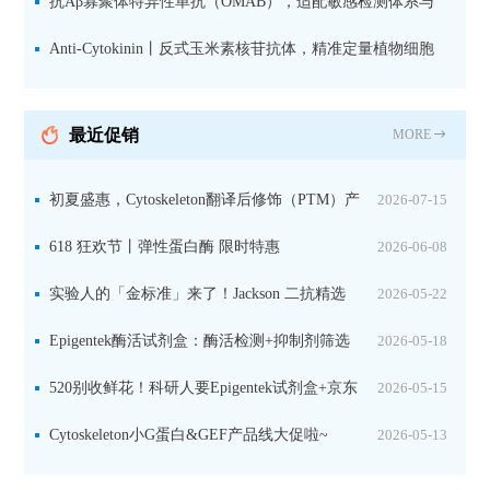
究数据特异性
抗Aβ寡聚体特异性单抗（OMAB），适配敏感检测体系与
活细胞实验
Anti-Cytokinin丨反式玉米素核苷抗体，精准定量植物细胞
分裂素转运形式
最近促销
MORE
初夏盛惠，Cytoskeleton翻译后修饰（PTM）产
2026-07-15
品线放价啦！
618 狂欢节丨弹性蛋白酶 限时特惠
2026-06-08
实验人的「金标准」来了！Jackson 二抗精选
2026-05-22
限时一口价，手慢无！
Epigentek酶活试剂盒：酶活检测+抑制剂筛选
2026-05-18
双赋能，下单即赠京东卡
520别收鲜花！科研人要Epigentek试剂盒+京东
2026-05-15
卡！
Cytoskeleton小G蛋白&GEF产品线大促啦~
2026-05-13