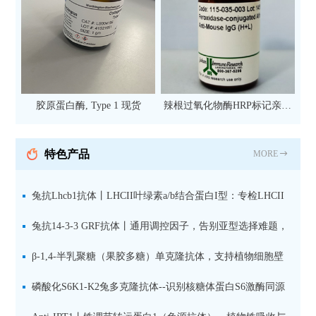
胶原蛋白酶, Type 1 现货
辣根过氧化物酶HRP标记亲和
纯化山羊抗小鼠IgG（H+L）二
抗 现货
特色产品
MORE
兔抗Lhcb1抗体丨LHCII叶绿素a/b结合蛋白I型：专检LHCII
中含量丰富的捕光蛋白
兔抗14-3-3 GRF抗体丨通用调控因子，告别亚型选择难题，
全面捕获植物信号转导枢纽蛋白
β-1,4-半乳聚糖（果胶多糖）单克隆抗体，支持植物细胞壁
果胶多糖精细结构解析
磷酸化S6K1-K2兔多克隆抗体--识别核糖体蛋白S6激酶同源