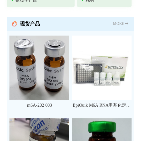
植物学产品
耗材
现货产品
MORE
m6A-202 003
EpiQuik M6A RNA甲基化定量
检测试剂盒（比色法）（96
次）