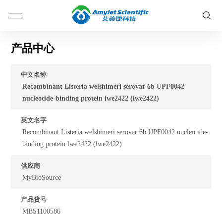
产品中心
中文名称
Recombinant Listeria welshimeri serovar 6b UPF0042
nucleotide-binding protein lwe2422 (lwe2422)
英文名字
Recombinant Listeria welshimeri serovar 6b UPF0042 nucleotide-
binding protein lwe2422 (lwe2422)
供应商
MyBioSource
产品货号
MBS1100586