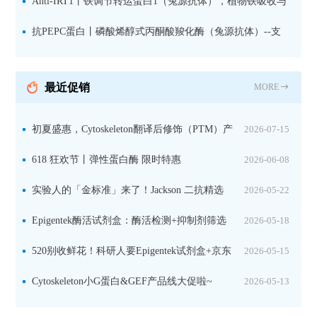
蛋白1-2的激活状态
Anti-IRT1丨铁调节转运蛋白1（兔源抗体），植物铁吸收与
微量元素代谢研究的关键工具
抗PEPC蛋白丨磷酸烯醇式丙酮酸羧化酶（兔源抗体）--支
持IL定位与2D电泳，精准追踪碳固定关键酶
最近促销
MORE
初夏盛惠，Cytoskeleton翻译后修饰（PTM）产
2026-07-15
品线放价啦！
618 狂欢节丨弹性蛋白酶 限时特惠
2026-06-08
实验人的「金标准」来了！Jackson 二抗精选
2026-05-22
限时一口价，手慢无！
Epigentek酶活试剂盒：酶活检测+抑制剂筛选
2026-05-18
双赋能，下单即赠京东卡
520别收鲜花！科研人要Epigentek试剂盒+京东
2026-05-15
卡！
Cytoskeleton小G蛋白&GEF产品线大促啦~
2026-05-13