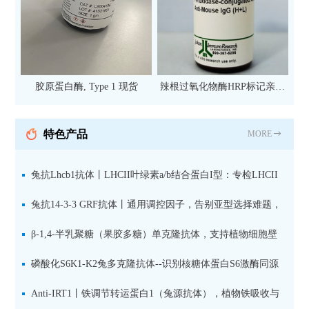
胶原蛋白酶, Type 1 现货
辣根过氧化物酶HRP标记亲和
纯化山羊抗小鼠IgG（H+L）二
抗 现货
特色产品
MORE
兔抗Lhcb1抗体丨LHCII叶绿素a/b结合蛋白I型：专检LHCII
中含量丰富的捕光蛋白
兔抗14-3-3 GRF抗体丨通用调控因子，告别亚型选择难题，
全面捕获植物信号转导枢纽蛋白
β-1,4-半乳聚糖（果胶多糖）单克隆抗体，支持植物细胞壁
果胶多糖精细结构解析
磷酸化S6K1-K2兔多克隆抗体--识别核糖体蛋白S6激酶同源
蛋白1-2的激活状态
Anti-IRT1丨铁调节转运蛋白1（兔源抗体），植物铁吸收与