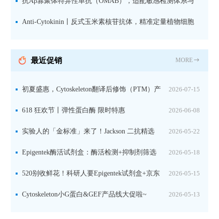
究数据特异性
抗Aβ寡聚体特异性单抗（OMAB），适配敏感检测体系与
活细胞实验
Anti-Cytokinin丨反式玉米素核苷抗体，精准定量植物细胞
分裂素转运形式
最近促销
MORE
初夏盛惠，Cytoskeleton翻译后修饰（PTM）产
2026-07-15
品线放价啦！
618 狂欢节丨弹性蛋白酶 限时特惠
2026-06-08
实验人的「金标准」来了！Jackson 二抗精选
2026-05-22
限时一口价，手慢无！
Epigentek酶活试剂盒：酶活检测+抑制剂筛选
2026-05-18
双赋能，下单即赠京东卡
520别收鲜花！科研人要Epigentek试剂盒+京东
2026-05-15
卡！
Cytoskeleton小G蛋白&GEF产品线大促啦~
2026-05-13