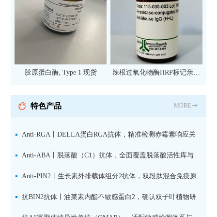
胶原蛋白酶, Type 1 现货
辣根过氧化物酶HRP标记亲和
纯化山羊抗小鼠IgG（H+L）二
抗 现货
特色产品
MORE
Anti-RGA丨DELLA蛋白RGA抗体，精准检测赤霉素响应关
键抑制因子
Anti-ABA丨脱落酸（C1）抗体，全面覆盖脱落酸活性库与
储存库
Anti-PIN2丨生长素外排载体组分2抗体，双段肽混合免疫原
设计方案
抗BIN2抗体丨油菜素内酯不敏感蛋白2，确认双子叶植物研