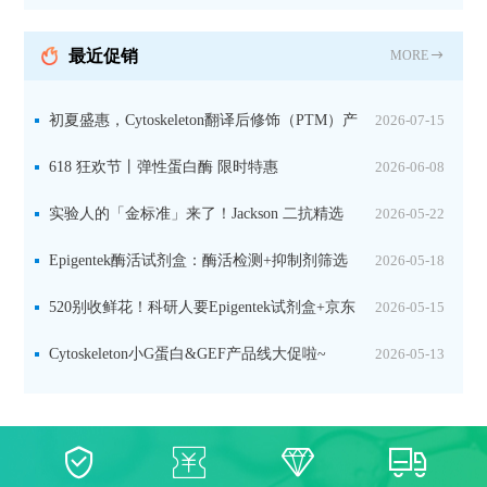
持IL定位与2D电泳，精准追踪碳固定关键酶
最近促销
MORE
初夏盛惠，Cytoskeleton翻译后修饰（PTM）产
2026-07-15
品线放价啦！
618 狂欢节丨弹性蛋白酶 限时特惠
2026-06-08
实验人的「金标准」来了！Jackson 二抗精选
2026-05-22
限时一口价，手慢无！
Epigentek酶活试剂盒：酶活检测+抑制剂筛选
2026-05-18
双赋能，下单即赠京东卡
520别收鲜花！科研人要Epigentek试剂盒+京东
2026-05-15
卡！
Cytoskeleton小G蛋白&GEF产品线大促啦~
2026-05-13