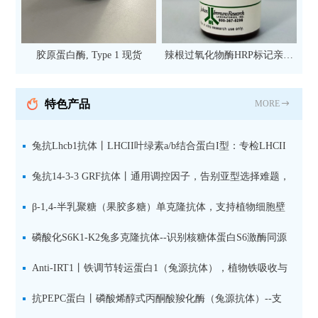
胶原蛋白酶, Type 1 现货
辣根过氧化物酶HRP标记亲和
纯化山羊抗小鼠IgG（H+L）二
抗 现货
特色产品
MORE
兔抗Lhcb1抗体丨LHCII叶绿素a/b结合蛋白I型：专检LHCII
中含量丰富的捕光蛋白
兔抗14-3-3 GRF抗体丨通用调控因子，告别亚型选择难题，
全面捕获植物信号转导枢纽蛋白
β-1,4-半乳聚糖（果胶多糖）单克隆抗体，支持植物细胞壁
果胶多糖精细结构解析
磷酸化S6K1-K2兔多克隆抗体--识别核糖体蛋白S6激酶同源
蛋白1-2的激活状态
Anti-IRT1丨铁调节转运蛋白1（兔源抗体），植物铁吸收与
微量元素代谢研究的关键工具
抗PEPC蛋白丨磷酸烯醇式丙酮酸羧化酶（兔源抗体）--支