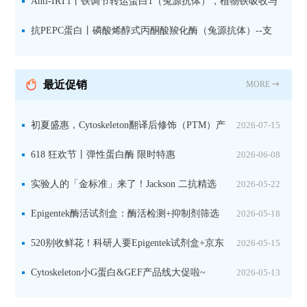
蛋白1-2的激活状态
Anti-IRT1丨铁调节转运蛋白1（兔源抗体），植物铁吸收与
微量元素代谢研究的关键工具
抗PEPC蛋白丨磷酸烯醇式丙酮酸羧化酶（兔源抗体）--支
持IL定位与2D电泳，精准追踪碳固定关键酶
最近促销
MORE
初夏盛惠，Cytoskeleton翻译后修饰（PTM）产
2026-07-15
品线放价啦！
618 狂欢节丨弹性蛋白酶 限时特惠
2026-06-08
实验人的「金标准」来了！Jackson 二抗精选
2026-05-22
限时一口价，手慢无！
Epigentek酶活试剂盒：酶活检测+抑制剂筛选
2026-05-18
双赋能，下单即赠京东卡
520别收鲜花！科研人要Epigentek试剂盒+京东
2026-05-15
卡！
Cytoskeleton小G蛋白&GEF产品线大促啦~
2026-05-13