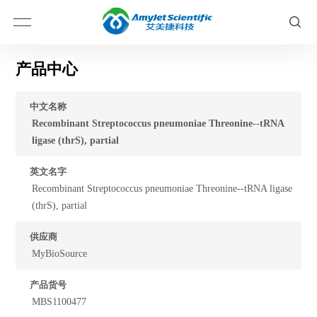
产品中心
中文名称
Recombinant Streptococcus pneumoniae Threonine--tRNA
ligase (thrS), partial
英文名字
Recombinant Streptococcus pneumoniae Threonine--tRNA ligase
(thrS), partial
供应商
MyBioSource
产品货号
MBS1100477