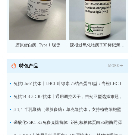
胶原蛋白酶, Type 1 现货
辣根过氧化物酶HRP标记亲和
纯化山羊抗小鼠IgG（H+L）二
抗 现货
特色产品
MORE
兔抗Lhcb1抗体丨LHCII叶绿素a/b结合蛋白I型：专检LHCII
中含量丰富的捕光蛋白
兔抗14-3-3 GRF抗体丨通用调控因子，告别亚型选择难题，
全面捕获植物信号转导枢纽蛋白
β-1,4-半乳聚糖（果胶多糖）单克隆抗体，支持植物细胞壁
果胶多糖精细结构解析
磷酸化S6K1-K2兔多克隆抗体--识别核糖体蛋白S6激酶同源