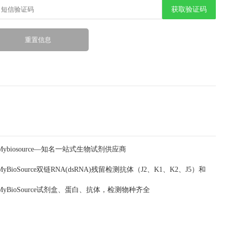
获取验证码
Mybiosource—知名一站式生物试剂供应商
MyBioSource双链RNA(dsRNA)残留检测抗体（J2、K1、K2、J5）和
MyBioSource试剂盒、蛋白、抗体，检测物种齐全
ELISA试剂盒