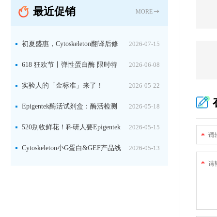
最近促销
固定关键酶
MORE
初夏盛惠，Cytoskeleton翻译后修
2026-07-15
饰（PTM）产品线放价啦！
618 狂欢节丨弹性蛋白酶 限时特
2026-06-08
惠
实验人的「金标准」来了！
2026-05-22
Jackson 二抗精选限时一口价，手慢无！
Epigentek酶活试剂盒：酶活检测
2026-05-18
+抑制剂筛选双赋能，下单即赠京东卡
520别收鲜花！科研人要Epigentek
2026-05-15
*
试剂盒+京东卡！
Cytoskeleton小G蛋白&GEF产品线
2026-05-13
*
大促啦~