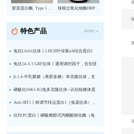
胶原蛋白酶, Type 1 现
辣根过氧化物酶HRP标
货
记亲和纯化山羊抗小鼠
IgG（H+L）二抗 现货
特色产品
MORE
兔抗Lhcb1抗体丨LHCII叶绿素a/b结合蛋白I
型：专检LHCII中含量丰富的捕光蛋白
兔抗14-3-3 GRF抗体丨通用调控因子，告别亚
型选择难题，全面捕获植物信号转导枢纽蛋白
β-1,4-半乳聚糖（果胶多糖）单克隆抗体，支
持植物细胞壁果胶多糖精细结构解析
磷酸化S6K1-K2兔多克隆抗体--识别核糖体蛋
白S6激酶同源蛋白1-2的激活状态
Anti-IRT1丨铁调节转运蛋白1（兔源抗体），
植物铁吸收与微量元素代谢研究的关键工具
抗PEPC蛋白丨磷酸烯醇式丙酮酸羧化酶（兔
源抗体）--支持IL定位与2D电泳，精准追踪碳