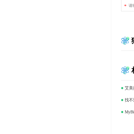
*
艾美
找不
My