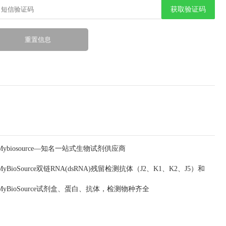
获取验证码
Mybiosource—知名一站式生物试剂供应商
MyBioSource双链RNA(dsRNA)残留检测抗体（J2、K1、K2、J5）和
MyBioSource试剂盒、蛋白、抗体，检测物种齐全
ELISA试剂盒