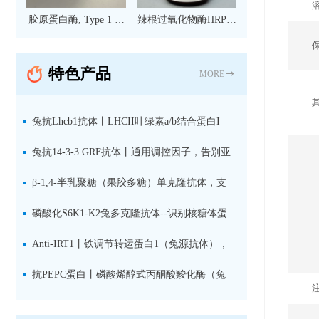
胶原蛋白酶, Type 1 现
辣根过氧化物酶HRP标
货
记亲和纯化山羊抗小鼠
IgG（H+L）二抗 现货
特色产品
MORE
兔抗Lhcb1抗体丨LHCII叶绿素a/b结合蛋白I
型：专检LHCII中含量丰富的捕光蛋白
兔抗14-3-3 GRF抗体丨通用调控因子，告别亚
型选择难题，全面捕获植物信号转导枢纽蛋白
β-1,4-半乳聚糖（果胶多糖）单克隆抗体，支
持植物细胞壁果胶多糖精细结构解析
磷酸化S6K1-K2兔多克隆抗体--识别核糖体蛋
白S6激酶同源蛋白1-2的激活状态
Anti-IRT1丨铁调节转运蛋白1（兔源抗体），
植物铁吸收与微量元素代谢研究的关键工具
抗PEPC蛋白丨磷酸烯醇式丙酮酸羧化酶（兔
源抗体）--支持IL定位与2D电泳，精准追踪碳