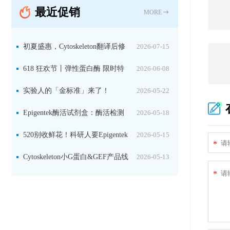
最近促销
固定关键酶
MORE
初夏盛惠，Cytoskeleton翻译后修
2026-07-15
饰（PTM）产品线放价啦！
618 狂欢节丨弹性蛋白酶 限时特
2026-06-08
惠
实验人的「金标准」来了！
2026-05-22
Jackson 二抗精选限时一口价，手慢无！
Epigentek酶活试剂盒：酶活检测
2026-05-18
+抑制剂筛选双赋能，下单即赠京东卡
520别收鲜花！科研人要Epigentek
2026-05-15
*
试剂盒+京东卡！
Cytoskeleton小G蛋白&GEF产品线
2026-05-13
*
大促啦~