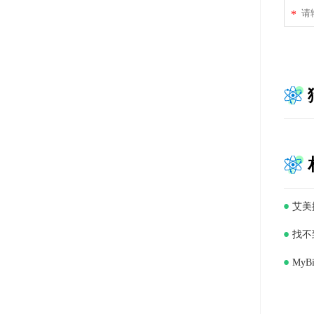
*
艾美
找不
My