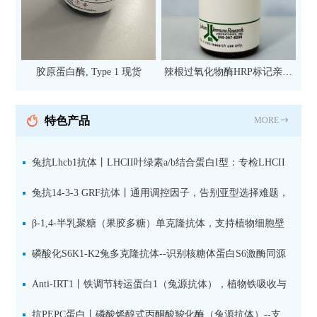
胶原蛋白酶, Type 1 现货
辣根过氧化物酶HRP标记亲和
纯化山羊抗小鼠IgG（H+L）二
抗 现货
特色产品
MORE
兔抗Lhcb1抗体丨LHCII叶绿素a/b结合蛋白I型：专检LHCII
中含量丰富的捕光蛋白
兔抗14-3-3 GRF抗体丨通用调控因子，告别亚型选择难题，
全面捕获植物信号转导枢纽蛋白
β-1,4-半乳聚糖（果胶多糖）单克隆抗体，支持植物细胞壁
果胶多糖精细结构解析
磷酸化S6K1-K2兔多克隆抗体--识别核糖体蛋白S6激酶同源
蛋白1-2的激活状态
Anti-IRT1丨铁调节转运蛋白1（兔源抗体），植物铁吸收与
微量元素代谢研究的关键工具
抗PEPC蛋白丨磷酸烯醇式丙酮酸羧化酶（兔源抗体）--支