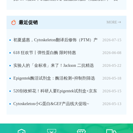
持IL定位与2D电泳，精准追踪碳固定关键酶
最近促销
MORE
初夏盛惠，Cytoskeleton翻译后修饰（PTM）产
2026-07-15
品线放价啦！
618 狂欢节丨弹性蛋白酶 限时特惠
2026-06-08
实验人的「金标准」来了！Jackson 二抗精选
2026-05-22
限时一口价，手慢无！
Epigentek酶活试剂盒：酶活检测+抑制剂筛选
2026-05-18
双赋能，下单即赠京东卡
520别收鲜花！科研人要Epigentek试剂盒+京东
2026-05-15
卡！
Cytoskeleton小G蛋白&GEF产品线大促啦~
2026-05-13