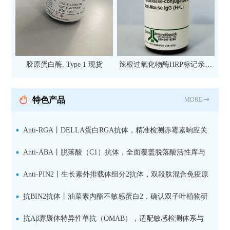
胶原蛋白酶, Type 1 现货
辣根过氧化物酶HRP标记亲和
纯化山羊抗小鼠IgG（H+L）二
抗 现货
特色产品
MORE
Anti-RGA丨DELLA蛋白RGA抗体，精准检测赤霉素响应关
键抑制因子
Anti-ABA丨脱落酸（C1）抗体，全面覆盖脱落酸活性库与
储存库
Anti-PIN2丨生长素外排载体组分2抗体，双段肽混合免疫原
设计方案
抗BIN2抗体丨油菜素内酯不敏感蛋白2，确认双子叶植物研
究数据特异性
抗Aβ寡聚体特异性单抗（OMAB），适配敏感检测体系与