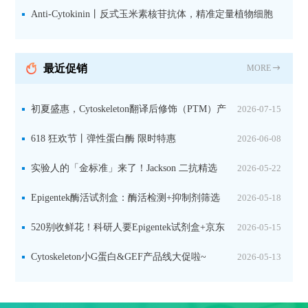
活细胞实验
Anti-Cytokinin丨反式玉米素核苷抗体，精准定量植物细胞
分裂素转运形式
最近促销
MORE
初夏盛惠，Cytoskeleton翻译后修饰（PTM）产
2026-07-15
品线放价啦！
618 狂欢节丨弹性蛋白酶 限时特惠
2026-06-08
实验人的「金标准」来了！Jackson 二抗精选
2026-05-22
限时一口价，手慢无！
Epigentek酶活试剂盒：酶活检测+抑制剂筛选
2026-05-18
双赋能，下单即赠京东卡
520别收鲜花！科研人要Epigentek试剂盒+京东
2026-05-15
卡！
Cytoskeleton小G蛋白&GEF产品线大促啦~
2026-05-13