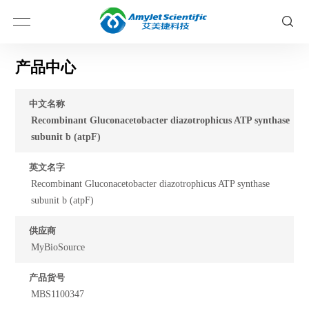
产品中心
中文名称
Recombinant Gluconacetobacter diazotrophicus ATP synthase
subunit b (atpF)
英文名字
Recombinant Gluconacetobacter diazotrophicus ATP synthase
subunit b (atpF)
供应商
MyBioSource
产品货号
MBS1100347