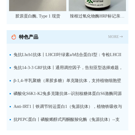
胶原蛋白酶, Type 1 现货
辣根过氧化物酶HRP标记亲和
纯化山羊抗小鼠IgG（H+L）二
抗 现货
特色产品
MORE
兔抗Lhcb1抗体丨LHCII叶绿素a/b结合蛋白I型：专检LHCII
中含量丰富的捕光蛋白
兔抗14-3-3 GRF抗体丨通用调控因子，告别亚型选择难题，
全面捕获植物信号转导枢纽蛋白
β-1,4-半乳聚糖（果胶多糖）单克隆抗体，支持植物细胞壁
果胶多糖精细结构解析
磷酸化S6K1-K2兔多克隆抗体--识别核糖体蛋白S6激酶同源
蛋白1-2的激活状态
Anti-IRT1丨铁调节转运蛋白1（兔源抗体），植物铁吸收与
微量元素代谢研究的关键工具
抗PEPC蛋白丨磷酸烯醇式丙酮酸羧化酶（兔源抗体）--支
持IL定位与2D电泳，精准追踪碳固定关键酶