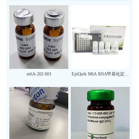
m6A-202 003
EpiQuik M6A RNA甲基化定量
检测试剂盒（比色法）（96
次）