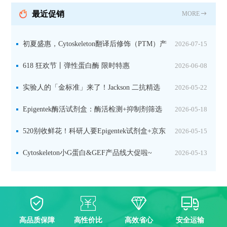
最近促销
MORE
初夏盛惠，Cytoskeleton翻译后修饰（PTM）产
2026-07-15
品线放价啦！
618 狂欢节丨弹性蛋白酶 限时特惠
2026-06-08
实验人的「金标准」来了！Jackson 二抗精选
2026-05-22
限时一口价，手慢无！
Epigentek酶活试剂盒：酶活检测+抑制剂筛选
2026-05-18
双赋能，下单即赠京东卡
520别收鲜花！科研人要Epigentek试剂盒+京东
2026-05-15
卡！
Cytoskeleton小G蛋白&GEF产品线大促啦~
2026-05-13
高品质保障
高性价比
高效省心
安全运输