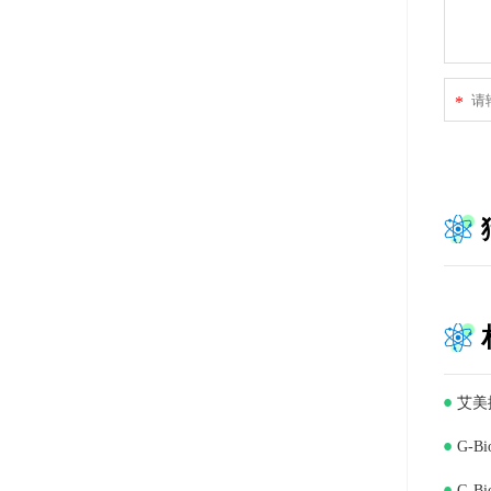
*
艾美
G-B
G-B