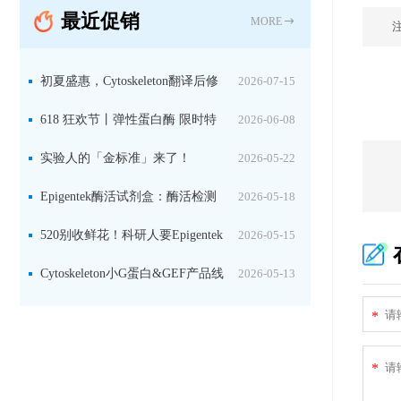
最近促销
MORE
初夏盛惠，Cytoskeleton翻译后修
2026-07-15
饰（PTM）产品线放价啦！
618 狂欢节丨弹性蛋白酶 限时特
2026-06-08
惠
实验人的「金标准」来了！
2026-05-22
Jackson 二抗精选限时一口价，手慢无！
Epigentek酶活试剂盒：酶活检测
2026-05-18
+抑制剂筛选双赋能，下单即赠京东卡
520别收鲜花！科研人要Epigentek
2026-05-15
试剂盒+京东卡！
Cytoskeleton小G蛋白&GEF产品线
2026-05-13
大促啦~
*
*