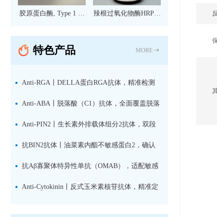
胶原蛋白酶, Type 1 现
辣根过氧化物酶HRP标
货
记亲和纯化山羊抗小鼠
IgG（H+L）二抗 现货
特色产品
MORE
Anti-RGA丨DELLA蛋白RGA抗体，精准检测
赤霉素响应关键抑制因子
Anti-ABA丨脱落酸（C1）抗体，全面覆盖脱落
酸活性库与储存库
Anti-PIN2丨生长素外排载体组分2抗体，双段
肽混合免疫原设计方案
抗BIN2抗体丨油菜素内酯不敏感蛋白2，确认
双子叶植物研究数据特异性
抗Aβ寡聚体特异性单抗（OMAB），适配敏感
检测体系与活细胞实验
Anti-Cytokinin丨反式玉米素核苷抗体，精准定
量植物细胞分裂素转运形式