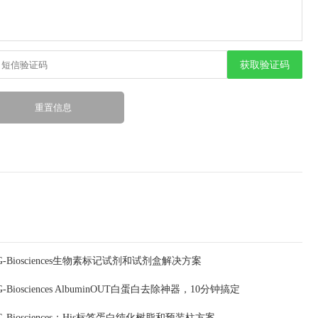
获取验证码
G-Biosciences生物素标记试剂和试剂盒解决方案
G-Biosciences AlbuminOUT白蛋白去除神器，10分钟搞定
G-Biosciences：His标签蛋白纯化树脂和预装柱方案