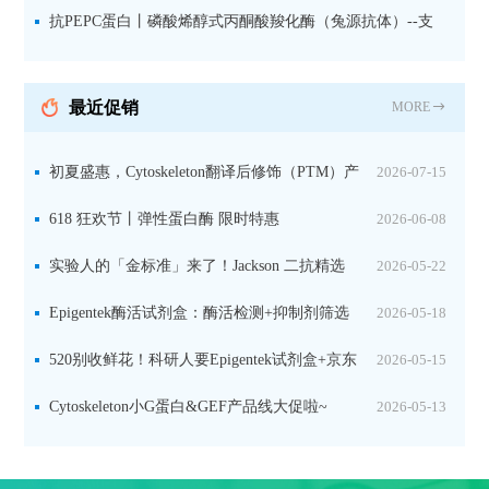
微量元素代谢研究的关键工具
抗PEPC蛋白丨磷酸烯醇式丙酮酸羧化酶（兔源抗体）--支
持IL定位与2D电泳，精准追踪碳固定关键酶
最近促销
MORE
初夏盛惠，Cytoskeleton翻译后修饰（PTM）产
2026-07-15
品线放价啦！
618 狂欢节丨弹性蛋白酶 限时特惠
2026-06-08
实验人的「金标准」来了！Jackson 二抗精选
2026-05-22
限时一口价，手慢无！
Epigentek酶活试剂盒：酶活检测+抑制剂筛选
2026-05-18
双赋能，下单即赠京东卡
520别收鲜花！科研人要Epigentek试剂盒+京东
2026-05-15
卡！
Cytoskeleton小G蛋白&GEF产品线大促啦~
2026-05-13