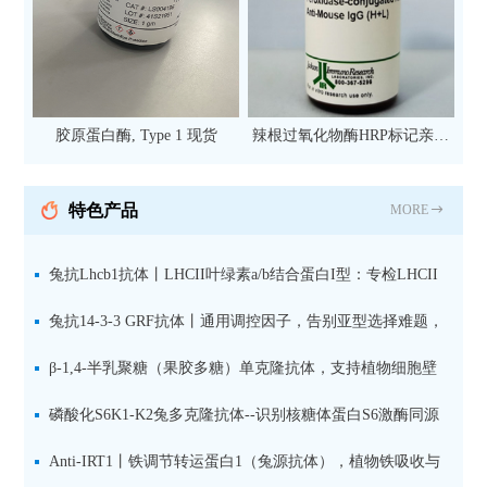
胶原蛋白酶, Type 1 现货
辣根过氧化物酶HRP标记亲和
纯化山羊抗小鼠IgG（H+L）二
抗 现货
特色产品
MORE
兔抗Lhcb1抗体丨LHCII叶绿素a/b结合蛋白I型：专检LHCII
中含量丰富的捕光蛋白
兔抗14-3-3 GRF抗体丨通用调控因子，告别亚型选择难题，
全面捕获植物信号转导枢纽蛋白
β-1,4-半乳聚糖（果胶多糖）单克隆抗体，支持植物细胞壁
果胶多糖精细结构解析
磷酸化S6K1-K2兔多克隆抗体--识别核糖体蛋白S6激酶同源
蛋白1-2的激活状态
Anti-IRT1丨铁调节转运蛋白1（兔源抗体），植物铁吸收与