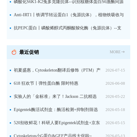
果胶多糖精细结构解析
磷酸化S6K1-K2兔多克隆抗体--识别核糖体蛋白S6激酶同源
蛋白1-2的激活状态
Anti-IRT1丨铁调节转运蛋白1（兔源抗体），植物铁吸收与
微量元素代谢研究的关键工具
抗PEPC蛋白丨磷酸烯醇式丙酮酸羧化酶（兔源抗体）--支
持IL定位与2D电泳，精准追踪碳固定关键酶
最近促销
MORE
初夏盛惠，Cytoskeleton翻译后修饰（PTM）产
2026-07-15
品线放价啦！
618 狂欢节丨弹性蛋白酶 限时特惠
2026-06-08
实验人的「金标准」来了！Jackson 二抗精选
2026-05-22
限时一口价，手慢无！
Epigentek酶活试剂盒：酶活检测+抑制剂筛选
2026-05-18
双赋能，下单即赠京东卡
520别收鲜花！科研人要Epigentek试剂盒+京东
2026-05-15
卡！
Cytoskeleton小G蛋白&GEF产品线大促啦~
2026-05-13