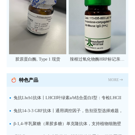
胶原蛋白酶, Type 1 现货
辣根过氧化物酶HRP标记亲和
纯化山羊抗小鼠IgG（H+L）二
抗 现货
特色产品
MORE
兔抗Lhcb1抗体丨LHCII叶绿素a/b结合蛋白I型：专检LHCII
中含量丰富的捕光蛋白
兔抗14-3-3 GRF抗体丨通用调控因子，告别亚型选择难题，
全面捕获植物信号转导枢纽蛋白
β-1,4-半乳聚糖（果胶多糖）单克隆抗体，支持植物细胞壁