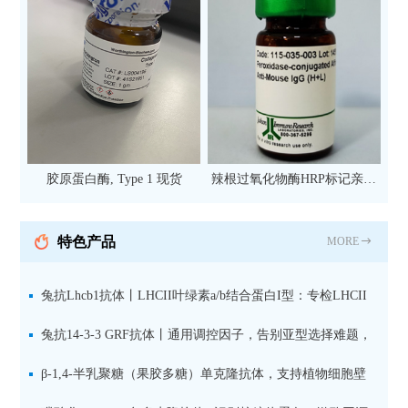
胶原蛋白酶, Type 1 现货
辣根过氧化物酶HRP标记亲和
纯化山羊抗小鼠IgG（H+L）二
抗 现货
特色产品
MORE
兔抗Lhcb1抗体丨LHCII叶绿素a/b结合蛋白I型：专检LHCII
中含量丰富的捕光蛋白
兔抗14-3-3 GRF抗体丨通用调控因子，告别亚型选择难题，
全面捕获植物信号转导枢纽蛋白
β-1,4-半乳聚糖（果胶多糖）单克隆抗体，支持植物细胞壁