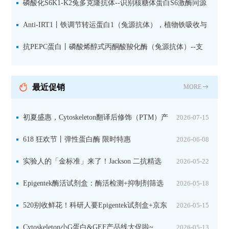
果胶多糖精细结构解析
磷酸化S6K1-K2兔多克隆抗体--识别核糖体蛋白S6激酶同源
蛋白1-2的激活状态
Anti-IRT1丨铁调节转运蛋白1（兔源抗体），植物铁吸收与
微量元素代谢研究的关键工具
抗PEPC蛋白丨磷酸烯醇式丙酮酸羧化酶（兔源抗体）--支
持IL定位与2D电泳，精准追踪碳固定关键酶
最近促销
MORE
初夏盛惠，Cytoskeleton翻译后修饰（PTM）产
2026-07-15
品线放价啦！
618 狂欢节丨弹性蛋白酶 限时特惠
2026-06-08
实验人的「金标准」来了！Jackson 二抗精选
2026-05-22
限时一口价，手慢无！
Epigentek酶活试剂盒：酶活检测+抑制剂筛选
2026-05-18
双赋能，下单即赠京东卡
520别收鲜花！科研人要Epigentek试剂盒+京东
2026-05-15
卡！
Cytoskeleton小G蛋白&GEF产品线大促啦~
2026-05-13