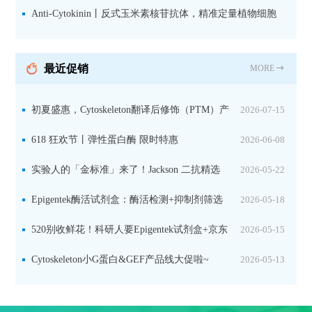
活细胞实验
Anti-Cytokinin丨反式玉米素核苷抗体，精准定量植物细胞
分裂素转运形式
最近促销
MORE
初夏盛惠，Cytoskeleton翻译后修饰（PTM）产
2026-07-15
品线放价啦！
618 狂欢节丨弹性蛋白酶 限时特惠
2026-06-08
实验人的「金标准」来了！Jackson 二抗精选
2026-05-22
限时一口价，手慢无！
Epigentek酶活试剂盒：酶活检测+抑制剂筛选
2026-05-18
双赋能，下单即赠京东卡
520别收鲜花！科研人要Epigentek试剂盒+京东
2026-05-15
卡！
Cytoskeleton小G蛋白&GEF产品线大促啦~
2026-05-13