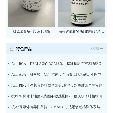
胶原蛋白酶, Type 1 现货
辣根过氧化物酶HRP标记亲和
纯化山羊抗小鼠IgG（H+L）二
抗 现货
特色产品
MORE
Anti-RGA丨DELLA蛋白RGA抗体，精准检测赤霉素响应关
键抑制因子
Anti-ABA丨脱落酸（C1）抗体，全面覆盖脱落酸活性库与
储存库
Anti-PIN2丨生长素外排载体组分2抗体，双段肽混合免疫原
设计方案
抗BIN2抗体丨油菜素内酯不敏感蛋白2，确认双子叶植物研
究数据特异性
抗Aβ寡聚体特异性单抗（OMAB），适配敏感检测体系与