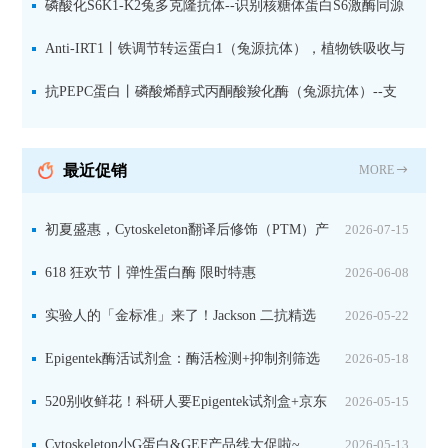
果胶多糖精细结构解析
磷酸化S6K1-K2兔多克隆抗体--识别核糖体蛋白S6激酶同源
蛋白1-2的激活状态
Anti-IRT1丨铁调节转运蛋白1（兔源抗体），植物铁吸收与
微量元素代谢研究的关键工具
抗PEPC蛋白丨磷酸烯醇式丙酮酸羧化酶（兔源抗体）--支
持IL定位与2D电泳，精准追踪碳固定关键酶
最近促销
MORE
初夏盛惠，Cytoskeleton翻译后修饰（PTM）产
2026-07-15
品线放价啦！
618 狂欢节丨弹性蛋白酶 限时特惠
2026-06-08
实验人的「金标准」来了！Jackson 二抗精选
2026-05-22
限时一口价，手慢无！
Epigentek酶活试剂盒：酶活检测+抑制剂筛选
2026-05-18
双赋能，下单即赠京东卡
520别收鲜花！科研人要Epigentek试剂盒+京东
2026-05-15
卡！
Cytoskeleton小G蛋白&GEF产品线大促啦~
2026-05-13