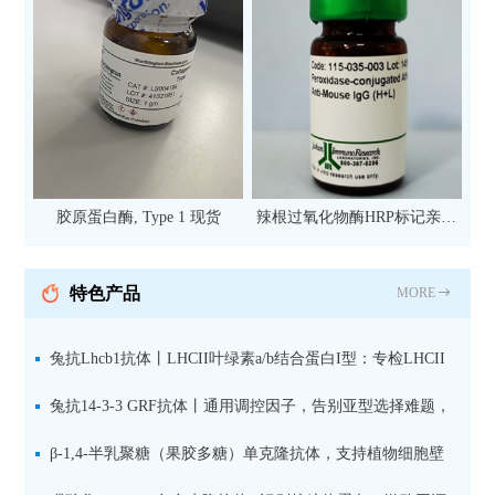
胶原蛋白酶, Type 1 现货
辣根过氧化物酶HRP标记亲和
纯化山羊抗小鼠IgG（H+L）二
抗 现货
特色产品
MORE
兔抗Lhcb1抗体丨LHCII叶绿素a/b结合蛋白I型：专检LHCII
中含量丰富的捕光蛋白
兔抗14-3-3 GRF抗体丨通用调控因子，告别亚型选择难题，
全面捕获植物信号转导枢纽蛋白
β-1,4-半乳聚糖（果胶多糖）单克隆抗体，支持植物细胞壁