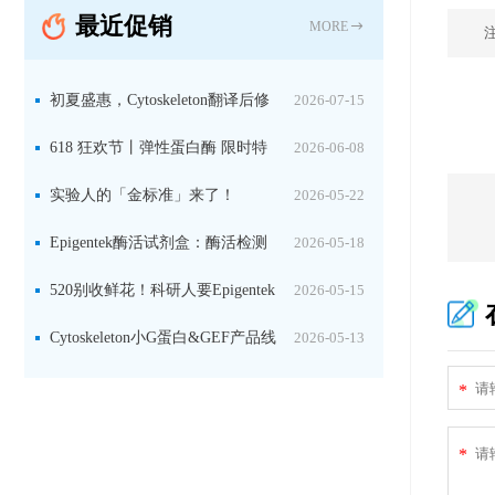
最近促销
固定关键酶
MORE
初夏盛惠，Cytoskeleton翻译后修
2026-07-15
饰（PTM）产品线放价啦！
618 狂欢节丨弹性蛋白酶 限时特
2026-06-08
惠
实验人的「金标准」来了！
2026-05-22
Jackson 二抗精选限时一口价，手慢无！
Epigentek酶活试剂盒：酶活检测
2026-05-18
+抑制剂筛选双赋能，下单即赠京东卡
520别收鲜花！科研人要Epigentek
2026-05-15
试剂盒+京东卡！
Cytoskeleton小G蛋白&GEF产品线
2026-05-13
大促啦~
*
*