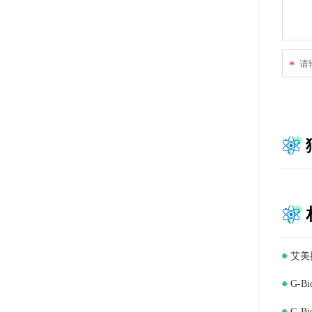
*
艾美
G-B
G-B