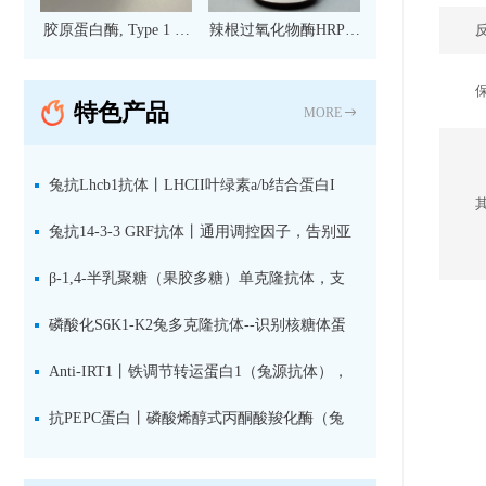
胶原蛋白酶, Type 1 现
辣根过氧化物酶HRP标
货
记亲和纯化山羊抗小鼠
IgG（H+L）二抗 现货
特色产品
MORE
兔抗Lhcb1抗体丨LHCII叶绿素a/b结合蛋白I
型：专检LHCII中含量丰富的捕光蛋白
兔抗14-3-3 GRF抗体丨通用调控因子，告别亚
型选择难题，全面捕获植物信号转导枢纽蛋白
β-1,4-半乳聚糖（果胶多糖）单克隆抗体，支
持植物细胞壁果胶多糖精细结构解析
磷酸化S6K1-K2兔多克隆抗体--识别核糖体蛋
白S6激酶同源蛋白1-2的激活状态
Anti-IRT1丨铁调节转运蛋白1（兔源抗体），
植物铁吸收与微量元素代谢研究的关键工具
抗PEPC蛋白丨磷酸烯醇式丙酮酸羧化酶（兔
源抗体）--支持IL定位与2D电泳，精准追踪碳