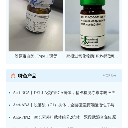
胶原蛋白酶, Type 1 现货
辣根过氧化物酶HRP标记亲和
纯化山羊抗小鼠IgG（H+L）二
抗 现货
特色产品
MORE
Anti-RGA丨DELLA蛋白RGA抗体，精准检测赤霉素响应关
键抑制因子
Anti-ABA丨脱落酸（C1）抗体，全面覆盖脱落酸活性库与
储存库
Anti-PIN2丨生长素外排载体组分2抗体，双段肽混合免疫原