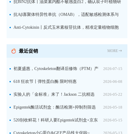
设计方案
抗BIN2抗体丨油菜素内酯不敏感蛋白2，确认双子叶植物研
究数据特异性
抗Aβ寡聚体特异性单抗（OMAB），适配敏感检测体系与
活细胞实验
Anti-Cytokinin丨反式玉米素核苷抗体，精准定量植物细胞
分裂素转运形式
最近促销
MORE
初夏盛惠，Cytoskeleton翻译后修饰（PTM）产
2026-07-15
品线放价啦！
618 狂欢节丨弹性蛋白酶 限时特惠
2026-06-08
实验人的「金标准」来了！Jackson 二抗精选
2026-05-22
限时一口价，手慢无！
Epigentek酶活试剂盒：酶活检测+抑制剂筛选
2026-05-18
双赋能，下单即赠京东卡
520别收鲜花！科研人要Epigentek试剂盒+京东
2026-05-15
卡！
Cytoskeleton小G蛋白&GEF产品线大促啦~
2026-05-13