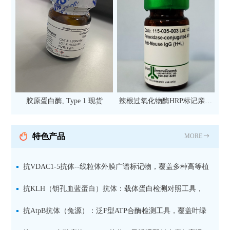
胶原蛋白酶, Type 1 现货
辣根过氧化物酶HRP标记亲和
纯化山羊抗小鼠IgG（H+L）二
抗 现货
特色产品
MORE
抗VDAC1-5抗体--线粒体外膜广谱标记物，覆盖多种高等植
物及二维BN-PAGE应用
抗KLH（钥孔血蓝蛋白）抗体：载体蛋白检测对照工具，
适用于ELISA、WB与免疫定位
抗AtpB抗体（兔源）：泛F型ATP合酶检测工具，覆盖叶绿