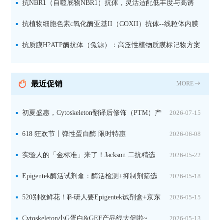
体、线粒体与细菌
抗NBR1（自噬底物NBR1）抗体，灵活适配低丰度与高诱
导样本
抗植物细胞色素c氧化酶亚基II（COXII）抗体--线粒体内膜
专属标记物，适用于天然与变性电泳
抗质膜H?ATP酶抗体（兔源）：高泛性植物质膜标记物方案
最近促销
MORE
初夏盛惠，Cytoskeleton翻译后修饰（PTM）产
2026-07-15
品线放价啦！
618 狂欢节丨弹性蛋白酶 限时特惠
2026-06-08
实验人的「金标准」来了！Jackson 二抗精选
2026-05-22
限时一口价，手慢无！
Epigentek酶活试剂盒：酶活检测+抑制剂筛选
2026-05-18
双赋能，下单即赠京东卡
520别收鲜花！科研人要Epigentek试剂盒+京东
2026-05-15
卡！
Cytoskeleton小G蛋白&GEF产品线大促啦~
2026-05-13