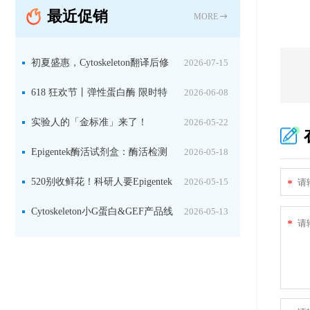
最近促销
MORE
初夏盛惠，Cytoskeleton翻译后修
2026-07-15
饰（PTM）产品线放价啦！
618 狂欢节丨弹性蛋白酶 限时特
2026-06-08
惠
实验人的「金标准」来了！
2026-05-22
Jackson 二抗精选限时一口价，手慢无！
Epigentek酶活试剂盒：酶活检测
2026-05-18
+抑制剂筛选双赋能，下单即赠京东卡
520别收鲜花！科研人要Epigentek
2026-05-15
*
试剂盒+京东卡！
Cytoskeleton小G蛋白&GEF产品线
2026-05-13
*
大促啦~