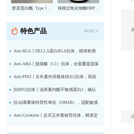
胶原蛋白酶, Type 1 现
辣根过氧化物酶HRP标
货
记亲和纯化山羊抗小鼠
IgG（H+L）二抗 现货
特色产品
MORE
Anti-RGA丨DELLA蛋白RGA抗体，精准检测
赤霉素响应关键抑制因子
Anti-ABA丨脱落酸（C1）抗体，全面覆盖脱落
酸活性库与储存库
Anti-PIN2丨生长素外排载体组分2抗体，双段
肽混合免疫原设计方案
抗BIN2抗体丨油菜素内酯不敏感蛋白2，确认
双子叶植物研究数据特异性
抗Aβ寡聚体特异性单抗（OMAB），适配敏感
检测体系与活细胞实验
Anti-Cytokinin丨反式玉米素核苷抗体，精准定
量植物细胞分裂素转运形式