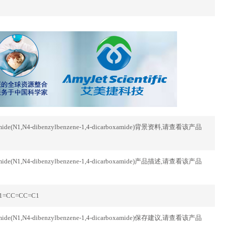
rboxamide(N1,N4-dibenzylbenzene-1,4-dicarboxamide)背景资料,请查看该产品
rboxamide(N1,N4-dibenzylbenzene-1,4-dicarboxamide)产品描述,请查看该产品
C1=CC=CC=C1
rboxamide(N1,N4-dibenzylbenzene-1,4-dicarboxamide)保存建议,请查看该产品