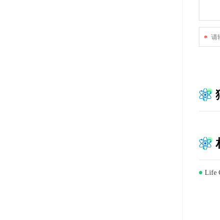
*
Lif