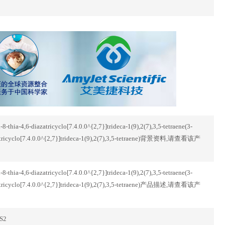
-thia-4,6-diazatricyclo[7.4.0.0^{2,7}]trideca-1(9),2(7),3,5-tetraene(3-
iazatricyclo[7.4.0.0^{2,7}]trideca-1(9),2(7),3,5-tetraene)背景资料,请查看该产
-thia-4,6-diazatricyclo[7.4.0.0^{2,7}]trideca-1(9),2(7),3,5-tetraene(3-
iazatricyclo[7.4.0.0^{2,7}]trideca-1(9),2(7),3,5-tetraene)产品描述,请查看该产
S2