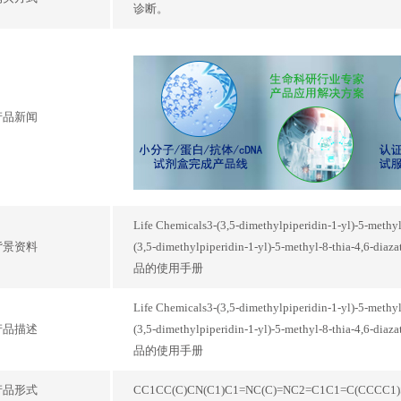
诊断。
产品新闻
Life Chemicals3-(3,5-dimethylpiperidin-1-yl)-5-methyl-8
背景资料
(3,5-dimethylpiperidin-1-yl)-5-methyl-8-thia-4,6-d
品的使用手册
Life Chemicals3-(3,5-dimethylpiperidin-1-yl)-5-methyl-8
产品描述
(3,5-dimethylpiperidin-1-yl)-5-methyl-8-thia-4,6-d
品的使用手册
产品形式
CC1CC(C)CN(C1)C1=NC(C)=NC2=C1C1=C(CCCC1)