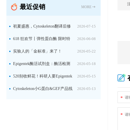
最近促销
固定关键酶
MORE
初夏盛惠，Cytoskeleton翻译后修
2026-07-15
饰（PTM）产品线放价啦！
618 狂欢节丨弹性蛋白酶 限时特
2026-06-08
惠
实验人的「金标准」来了！
2026-05-22
Jackson 二抗精选限时一口价，手慢无！
Epigentek酶活试剂盒：酶活检测
2026-05-18
+抑制剂筛选双赋能，下单即赠京东卡
520别收鲜花！科研人要Epigentek
2026-05-15
试剂盒+京东卡！
Cytoskeleton小G蛋白&GEF产品线
2026-05-13
*
大促啦~
*