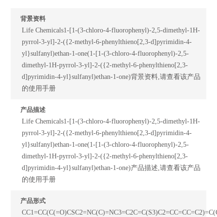
背景资料
Life Chemicals1-[1-(3-chloro-4-fluorophenyl)-2,5-dimethyl-1H-
pyrrol-3-yl]-2-({2-methyl-6-phenylthieno[2,3-d]pyrimidin-4-
yl}sulfanyl)ethan-1-one(1-[1-(3-chloro-4-fluorophenyl)-2,5-
dimethyl-1H-pyrrol-3-yl]-2-({2-methyl-6-phenylthieno[2,3-
d]pyrimidin-4-yl}sulfanyl)ethan-1-one)背景资料,请查看该产品
的使用手册
产品描述
Life Chemicals1-[1-(3-chloro-4-fluorophenyl)-2,5-dimethyl-1H-
pyrrol-3-yl]-2-({2-methyl-6-phenylthieno[2,3-d]pyrimidin-4-
yl}sulfanyl)ethan-1-one(1-[1-(3-chloro-4-fluorophenyl)-2,5-
dimethyl-1H-pyrrol-3-yl]-2-({2-methyl-6-phenylthieno[2,3-
d]pyrimidin-4-yl}sulfanyl)ethan-1-one)产品描述,请查看该产品
的使用手册
产品形式
CC1=CC(C(=O)CSC2=NC(C)=NC3=C2C=C(S3)C2=CC=CC=C2)=C(C