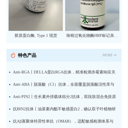
胶原蛋白酶, Type 1 现货
辣根过氧化物酶HRP标记亲和
纯化山羊抗小鼠IgG（H+L）二
抗 现货
特色产品
MORE
Anti-RGA丨DELLA蛋白RGA抗体，精准检测赤霉素响应关
键抑制因子
Anti-ABA丨脱落酸（C1）抗体，全面覆盖脱落酸活性库与
储存库
Anti-PIN2丨生长素外排载体组分2抗体，双段肽混合免疫原
设计方案
抗BIN2抗体丨油菜素内酯不敏感蛋白2，确认双子叶植物研
究数据特异性
抗Aβ寡聚体特异性单抗（OMAB），适配敏感检测体系与