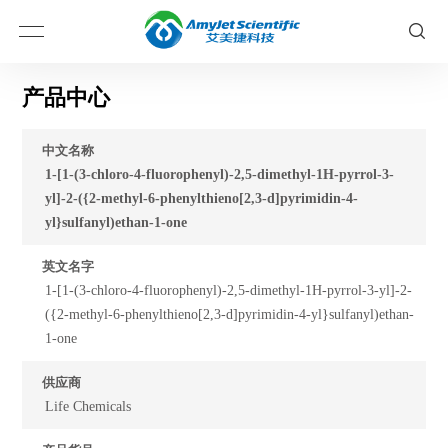
产品中心
中文名称
1-[1-(3-chloro-4-fluorophenyl)-2,5-dimethyl-1H-pyrrol-3-
yl]-2-({2-methyl-6-phenylthieno[2,3-d]pyrimidin-4-
yl}sulfanyl)ethan-1-one
英文名字
1-[1-(3-chloro-4-fluorophenyl)-2,5-dimethyl-1H-pyrrol-3-yl]-2-
({2-methyl-6-phenylthieno[2,3-d]pyrimidin-4-yl}sulfanyl)ethan-
1-one
供应商
Life Chemicals