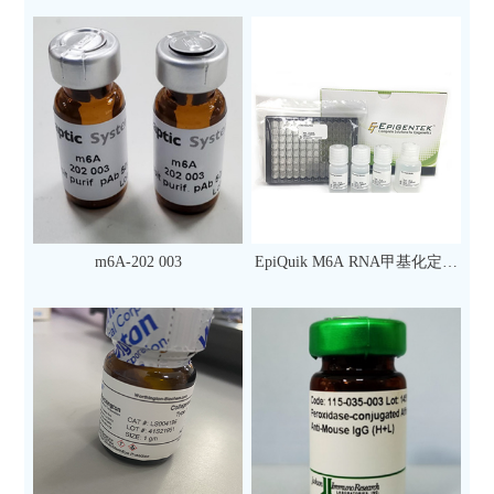
m6A-202 003
EpiQuik M6A RNA甲基化定量
检测试剂盒（比色法）（96
次）