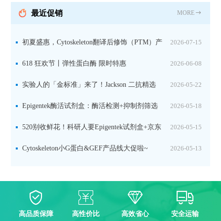
最近促销
MORE
初夏盛惠，Cytoskeleton翻译后修饰（PTM）产
2026-07-15
品线放价啦！
618 狂欢节丨弹性蛋白酶 限时特惠
2026-06-08
实验人的「金标准」来了！Jackson 二抗精选
2026-05-22
限时一口价，手慢无！
Epigentek酶活试剂盒：酶活检测+抑制剂筛选
2026-05-18
双赋能，下单即赠京东卡
520别收鲜花！科研人要Epigentek试剂盒+京东
2026-05-15
卡！
Cytoskeleton小G蛋白&GEF产品线大促啦~
2026-05-13
高品质保障
高性价比
高效省心
安全运输