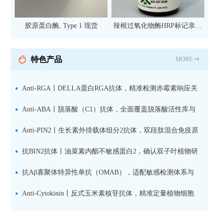
胶原蛋白酶, Type 1 现货
辣根过氧化物酶HRP标记亲和
纯化山羊抗小鼠IgG（H+L）二
抗 现货
特色产品
MORE
Anti-RGA丨DELLA蛋白RGA抗体，精准检测赤霉素响应关
键抑制因子
Anti-ABA丨脱落酸（C1）抗体，全面覆盖脱落酸活性库与
储存库
Anti-PIN2丨生长素外排载体组分2抗体，双段肽混合免疫原
设计方案
抗BIN2抗体丨油菜素内酯不敏感蛋白2，确认双子叶植物研
究数据特异性
抗Aβ寡聚体特异性单抗（OMAB），适配敏感检测体系与
活细胞实验
Anti-Cytokinin丨反式玉米素核苷抗体，精准定量植物细胞
分裂素转运形式