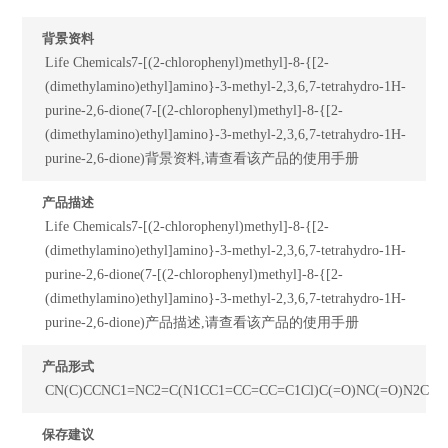
背景资料
Life Chemicals7-[(2-chlorophenyl)methyl]-8-{[2-
(dimethylamino)ethyl]amino}-3-methyl-2,3,6,7-tetrahydro-1H-
purine-2,6-dione(7-[(2-chlorophenyl)methyl]-8-{[2-
(dimethylamino)ethyl]amino}-3-methyl-2,3,6,7-tetrahydro-1H-
purine-2,6-dione)背景资料,请查看该产品的使用手册
产品描述
Life Chemicals7-[(2-chlorophenyl)methyl]-8-{[2-
(dimethylamino)ethyl]amino}-3-methyl-2,3,6,7-tetrahydro-1H-
purine-2,6-dione(7-[(2-chlorophenyl)methyl]-8-{[2-
(dimethylamino)ethyl]amino}-3-methyl-2,3,6,7-tetrahydro-1H-
purine-2,6-dione)产品描述,请查看该产品的使用手册
产品形式
CN(C)CCNC1=NC2=C(N1CC1=CC=CC=C1Cl)C(=O)NC(=O)N2C
保存建议