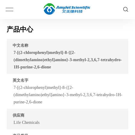
产品中心
中文名称
7-[(2-chlorophenyl)methyl]-8-{[2-
(dimethylamino)ethyl]amino}-3-methyl-2,3,6,7-tetrahydro-
1H-purine-2,6-dione
英文名字
7-[(2-chlorophenyl)methyl]-8-{[2-
(dimethylamino)ethyl]amino}-3-methyl-2,3,6,7-tetrahydro-1H-
purine-2,6-dione
供应商
Life Chemicals