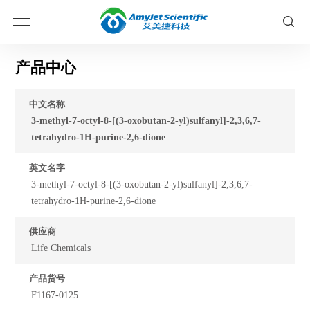
产品中心
中文名称
3-methyl-7-octyl-8-[(3-oxobutan-2-yl)sulfanyl]-2,3,6,7-
tetrahydro-1H-purine-2,6-dione
英文名字
3-methyl-7-octyl-8-[(3-oxobutan-2-yl)sulfanyl]-2,3,6,7-
tetrahydro-1H-purine-2,6-dione
供应商
Life Chemicals
产品货号
F1167-0125