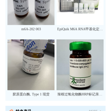
m6A-202 003
EpiQuik M6A RNA甲基化定量
检测试剂盒（比色法）（96
次）
胶原蛋白酶, Type 1 现货
辣根过氧化物酶HRP标记亲和
纯化山羊抗小鼠IgG（H+L）二
抗 现货