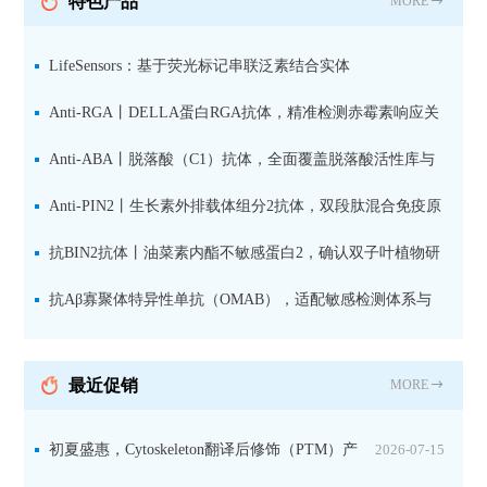
特色产品
MORE
LifeSensors：基于荧光标记串联泛素结合实体
（TUBE1(Alexa647)及试剂盒在高通量药物筛选和TR-FRET
Anti-RGA丨DELLA蛋白RGA抗体，精准检测赤霉素响应关
技术中的应用
键抑制因子
Anti-ABA丨脱落酸（C1）抗体，全面覆盖脱落酸活性库与
储存库
Anti-PIN2丨生长素外排载体组分2抗体，双段肽混合免疫原
设计方案
抗BIN2抗体丨油菜素内酯不敏感蛋白2，确认双子叶植物研
究数据特异性
抗Aβ寡聚体特异性单抗（OMAB），适配敏感检测体系与
活细胞实验
最近促销
MORE
初夏盛惠，Cytoskeleton翻译后修饰（PTM）产
2026-07-15