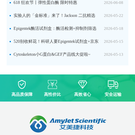
品线放价啦！
618 狂欢节丨弹性蛋白酶 限时特惠
2026-06-08
实验人的「金标准」来了！Jackson 二抗精选
2026-05-22
限时一口价，手慢无！
Epigentek酶活试剂盒：酶活检测+抑制剂筛选
2026-05-18
双赋能，下单即赠京东卡
520别收鲜花！科研人要Epigentek试剂盒+京东
2026-05-15
卡！
Cytoskeleton小G蛋白&GEF产品线大促啦~
2026-05-13
高品质保障
高性价比
高效省心
安全运输