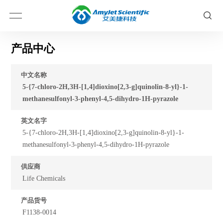
产品中心
中文名称
5-{7-chloro-2H,3H-[1,4]dioxino[2,3-g]quinolin-8-yl}-1-
methanesulfonyl-3-phenyl-4,5-dihydro-1H-pyrazole
英文名字
5-{7-chloro-2H,3H-[1,4]dioxino[2,3-g]quinolin-8-yl}-1-
methanesulfonyl-3-phenyl-4,5-dihydro-1H-pyrazole
供应商
Life Chemicals
产品货号
F1138-0014