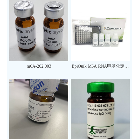
m6A-202 003
EpiQuik M6A RNA甲基化定量
检测试剂盒（比色法）（96
次）