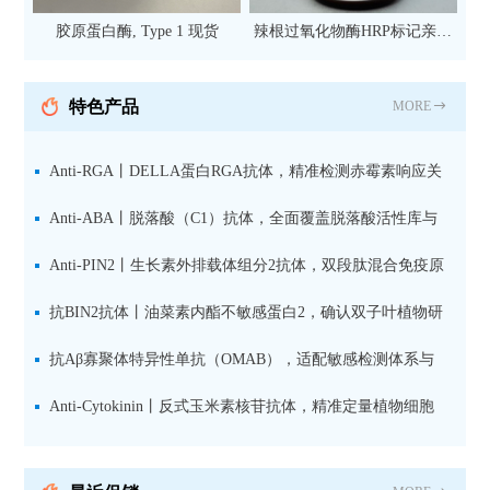
胶原蛋白酶, Type 1 现货
辣根过氧化物酶HRP标记亲和
纯化山羊抗小鼠IgG（H+L）二
抗 现货
特色产品
MORE
Anti-RGA丨DELLA蛋白RGA抗体，精准检测赤霉素响应关
键抑制因子
Anti-ABA丨脱落酸（C1）抗体，全面覆盖脱落酸活性库与
储存库
Anti-PIN2丨生长素外排载体组分2抗体，双段肽混合免疫原
设计方案
抗BIN2抗体丨油菜素内酯不敏感蛋白2，确认双子叶植物研
究数据特异性
抗Aβ寡聚体特异性单抗（OMAB），适配敏感检测体系与
活细胞实验
Anti-Cytokinin丨反式玉米素核苷抗体，精准定量植物细胞
分裂素转运形式