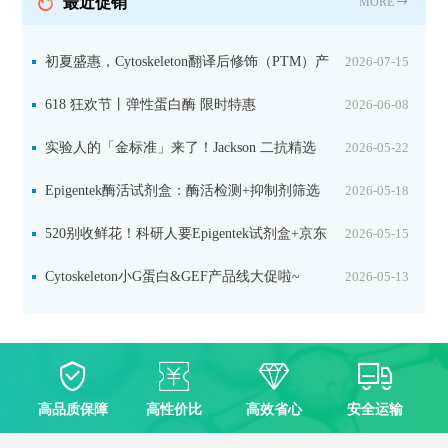
最近促销
MORE
初夏盛惠，Cytoskeleton翻译后修饰（PTM）产
2026-07-15
品线放价啦！
618 狂欢节丨弹性蛋白酶 限时特惠
2026-06-08
实验人的「金标准」来了！Jackson 二抗精选
2026-05-22
限时一口价，手慢无！
Epigentek酶活试剂盒：酶活检测+抑制剂筛选
2026-05-18
双赋能，下单即赠京东卡
520别收鲜花！科研人要Epigentek试剂盒+京东
2026-05-15
卡！
Cytoskeleton小G蛋白&GEF产品线大促啦~
2026-05-13
高品质保障
高性价比
高效省心
安全运输