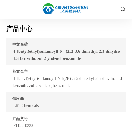
产品中心
中文名称
4-[butyl(ethyl)sulfamoyl]-N-[(2E)-3,6-dimethyl-2,3-dihydro-
1,3-benzothiazol-2-ylidene]benzamide
英文名字
4-[butyl(ethyl)sulfamoyl]-N-[(2E)-3,6-dimethyl-2,3-dihydro-1,3-
benzothiazol-2-ylidene]benzamide
供应商
Life Chemicals
产品货号
F1122-0223