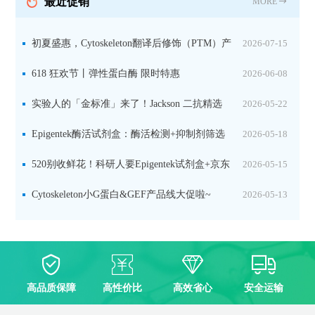
最近促销
MORE
初夏盛惠，Cytoskeleton翻译后修饰（PTM）产
2026-07-15
品线放价啦！
618 狂欢节丨弹性蛋白酶 限时特惠
2026-06-08
实验人的「金标准」来了！Jackson 二抗精选
2026-05-22
限时一口价，手慢无！
Epigentek酶活试剂盒：酶活检测+抑制剂筛选
2026-05-18
双赋能，下单即赠京东卡
520别收鲜花！科研人要Epigentek试剂盒+京东
2026-05-15
卡！
Cytoskeleton小G蛋白&GEF产品线大促啦~
2026-05-13
高品质保障
高性价比
高效省心
安全运输