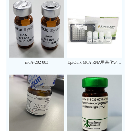
m6A-202 003
EpiQuik M6A RNA甲基化定量
检测试剂盒（比色法）（96
次）