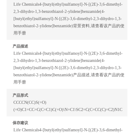
Life Chemicals4-[butyl(ethyl)sulfamoyl]-N-[(2E)-3,6-dimethyl-
2,3-dihydro-1,3-benzothiazol-2-ylidene]benzamide(4-
[butyl(ethyl)sulfamoyl]-N-[(2E)-3,6-dimethyl-2,3-dihydro-1,3-
benzothiazol-2-ylidene]benzamide)背景资料,请查看该产品的使
用手册
产品描述
Life Chemicals4-[butyl(ethyl)sulfamoyl]-N-[(2E)-3,6-dimethyl-
2,3-dihydro-1,3-benzothiazol-2-ylidene]benzamide(4-
[butyl(ethyl)sulfamoyl]-N-[(2E)-3,6-dimethyl-2,3-dihydro-1,3-
benzothiazol-2-ylidene]benzamide)产品描述,请查看该产品的使
用手册
产品形式
CCCCN(CC)S(=O)
(=O)C1=CC=C(C=C1)C(=O)\N=C1\SC2=C(C=CC(C)=C2)N1C
保存建议
Life Chemicals4-[butyl(ethyl)sulfamoyl]-N-[(2E)-3,6-dimethyl-