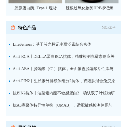
胶原蛋白酶, Type 1 现货
辣根过氧化物酶HRP标记亲和
纯化山羊抗小鼠IgG（H+L）二
抗 现货
特色产品
MORE
LifeSensors：基于荧光标记串联泛素结合实体
（TUBE1(Alexa647)及试剂盒在高通量药物筛选和TR-FRET
Anti-RGA丨DELLA蛋白RGA抗体，精准检测赤霉素响应关
技术中的应用
键抑制因子
Anti-ABA丨脱落酸（C1）抗体，全面覆盖脱落酸活性库与
储存库
Anti-PIN2丨生长素外排载体组分2抗体，双段肽混合免疫原
设计方案
抗BIN2抗体丨油菜素内酯不敏感蛋白2，确认双子叶植物研
究数据特异性
抗Aβ寡聚体特异性单抗（OMAB），适配敏感检测体系与
活细胞实验