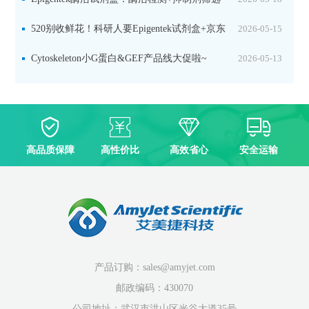
双赋能，下单即赠京东卡
520别收鲜花！科研人要Epigentek试剂盒+京东
2026-05-15
卡！
Cytoskeleton小G蛋白&GEF产品线大促啦~
2026-05-13
高品质保障
高性价比
高效省心
安全运输
产品订购：sales@amyjet.com
邮政编码：430070
公司地址：武汉市洪山区光谷大道35号