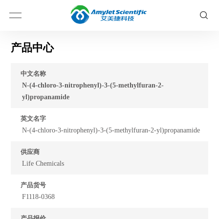
产品中心
中文名称
N-(4-chloro-3-nitrophenyl)-3-(5-methylfuran-2-
yl)propanamide
英文名字
N-(4-chloro-3-nitrophenyl)-3-(5-methylfuran-2-yl)propanamide
供应商
Life Chemicals
产品货号
F1118-0368
产品报价