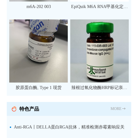
m6A-202 003
EpiQuik M6A RNA甲基化定量
检测试剂盒（比色法）（96
次）
胶原蛋白酶, Type 1 现货
辣根过氧化物酶HRP标记亲和
纯化山羊抗小鼠IgG（H+L）二
抗 现货
特色产品
MORE
Anti-RGA丨DELLA蛋白RGA抗体，精准检测赤霉素响应关