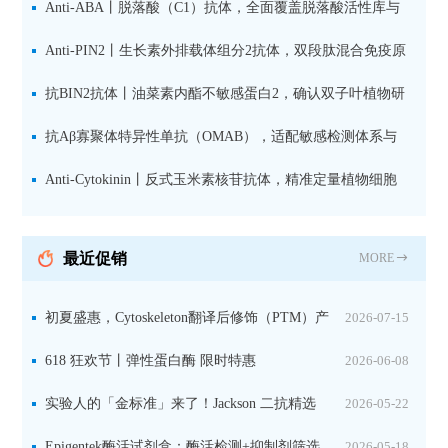
键抑制因子
Anti-ABA丨脱落酸（C1）抗体，全面覆盖脱落酸活性库与
储存库
Anti-PIN2丨生长素外排载体组分2抗体，双段肽混合免疫原
设计方案
抗BIN2抗体丨油菜素内酯不敏感蛋白2，确认双子叶植物研
究数据特异性
抗Aβ寡聚体特异性单抗（OMAB），适配敏感检测体系与
活细胞实验
Anti-Cytokinin丨反式玉米素核苷抗体，精准定量植物细胞
分裂素转运形式
最近促销
MORE
初夏盛惠，Cytoskeleton翻译后修饰（PTM）产
2026-07-15
品线放价啦！
618 狂欢节丨弹性蛋白酶 限时特惠
2026-06-08
实验人的「金标准」来了！Jackson 二抗精选
2026-05-22
限时一口价，手慢无！
Epigentek酶活试剂盒：酶活检测+抑制剂筛选
2026-05-18