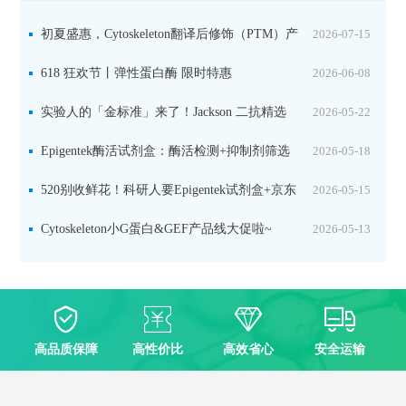
初夏盛惠，Cytoskeleton翻译后修饰（PTM）产
2026-07-15
品线放价啦！
618 狂欢节丨弹性蛋白酶 限时特惠
2026-06-08
实验人的「金标准」来了！Jackson 二抗精选
2026-05-22
限时一口价，手慢无！
Epigentek酶活试剂盒：酶活检测+抑制剂筛选
2026-05-18
双赋能，下单即赠京东卡
520别收鲜花！科研人要Epigentek试剂盒+京东
2026-05-15
卡！
Cytoskeleton小G蛋白&GEF产品线大促啦~
2026-05-13
高品质保障
高性价比
高效省心
安全运输