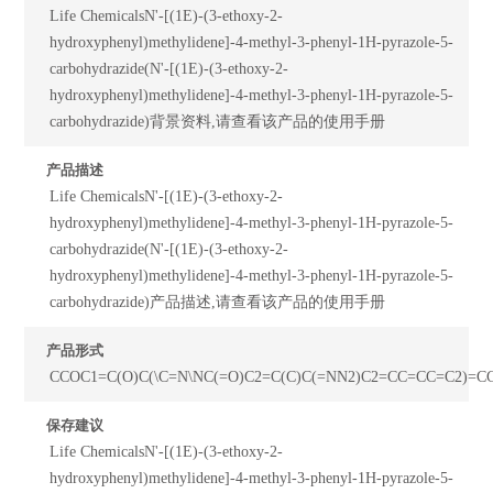
Life ChemicalsN'-[(1E)-(3-ethoxy-2-
hydroxyphenyl)methylidene]-4-methyl-3-phenyl-1H-pyrazole-5-
carbohydrazide(N'-[(1E)-(3-ethoxy-2-
hydroxyphenyl)methylidene]-4-methyl-3-phenyl-1H-pyrazole-5-
carbohydrazide)背景资料,请查看该产品的使用手册
产品描述
Life ChemicalsN'-[(1E)-(3-ethoxy-2-
hydroxyphenyl)methylidene]-4-methyl-3-phenyl-1H-pyrazole-5-
carbohydrazide(N'-[(1E)-(3-ethoxy-2-
hydroxyphenyl)methylidene]-4-methyl-3-phenyl-1H-pyrazole-5-
carbohydrazide)产品描述,请查看该产品的使用手册
产品形式
CCOC1=C(O)C(\C=N\NC(=O)C2=C(C)C(=NN2)C2=CC=CC=C2)=C
保存建议
Life ChemicalsN'-[(1E)-(3-ethoxy-2-
hydroxyphenyl)methylidene]-4-methyl-3-phenyl-1H-pyrazole-5-