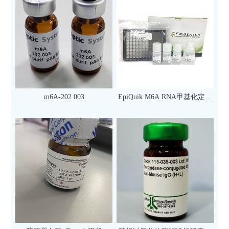
m6A-202 003
EpiQuik M6A RNA甲基化定量
检测试剂盒（比色法）（96
次）