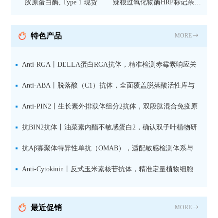
胶原蛋白酶, Type 1 现货
辣根过氧化物酶HRP标记亲和
纯化山羊抗小鼠IgG（H+L）二
抗 现货
特色产品
MORE
Anti-RGA丨DELLA蛋白RGA抗体，精准检测赤霉素响应关
键抑制因子
Anti-ABA丨脱落酸（C1）抗体，全面覆盖脱落酸活性库与
储存库
Anti-PIN2丨生长素外排载体组分2抗体，双段肽混合免疫原
设计方案
抗BIN2抗体丨油菜素内酯不敏感蛋白2，确认双子叶植物研
究数据特异性
抗Aβ寡聚体特异性单抗（OMAB），适配敏感检测体系与
活细胞实验
Anti-Cytokinin丨反式玉米素核苷抗体，精准定量植物细胞
分裂素转运形式
最近促销
MORE