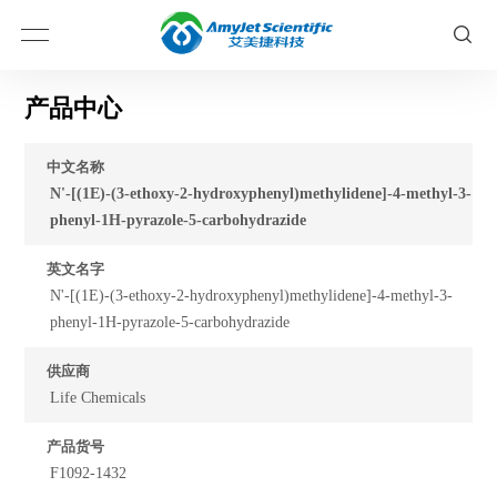
产品中心
中文名称
N'-[(1E)-(3-ethoxy-2-hydroxyphenyl)methylidene]-4-methyl-3-
phenyl-1H-pyrazole-5-carbohydrazide
英文名字
N'-[(1E)-(3-ethoxy-2-hydroxyphenyl)methylidene]-4-methyl-3-
phenyl-1H-pyrazole-5-carbohydrazide
供应商
Life Chemicals
产品货号
F1092-1432