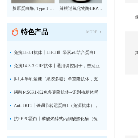
胶原蛋白酶, Type 1 现
辣根过氧化物酶HRP标
货
记亲和纯化山羊抗小鼠
IgG（H+L）二抗 现货
特色产品
MORE
兔抗Lhcb1抗体丨LHCII叶绿素a/b结合蛋白I
型：专检LHCII中含量丰富的捕光蛋白
兔抗14-3-3 GRF抗体丨通用调控因子，告别亚
型选择难题，全面捕获植物信号转导枢纽蛋白
β-1,4-半乳聚糖（果胶多糖）单克隆抗体，支
持植物细胞壁果胶多糖精细结构解析
磷酸化S6K1-K2兔多克隆抗体--识别核糖体蛋
白S6激酶同源蛋白1-2的激活状态
Anti-IRT1丨铁调节转运蛋白1（兔源抗体），
植物铁吸收与微量元素代谢研究的关键工具
抗PEPC蛋白丨磷酸烯醇式丙酮酸羧化酶（兔
源抗体）--支持IL定位与2D电泳，精准追踪碳