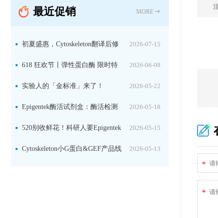
最近促销
固定关键酶
MORE
初夏盛惠，Cytoskeleton翻译后修
2026-07-15
饰（PTM）产品线放价啦！
618 狂欢节丨弹性蛋白酶 限时特
2026-06-08
惠
实验人的「金标准」来了！
2026-05-22
Jackson 二抗精选限时一口价，手慢无！
Epigentek酶活试剂盒：酶活检测
2026-05-18
+抑制剂筛选双赋能，下单即赠京东卡
520别收鲜花！科研人要Epigentek
2026-05-15
试剂盒+京东卡！
Cytoskeleton小G蛋白&GEF产品线
2026-05-13
*
大促啦~
*