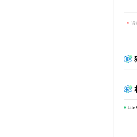
*
Lif