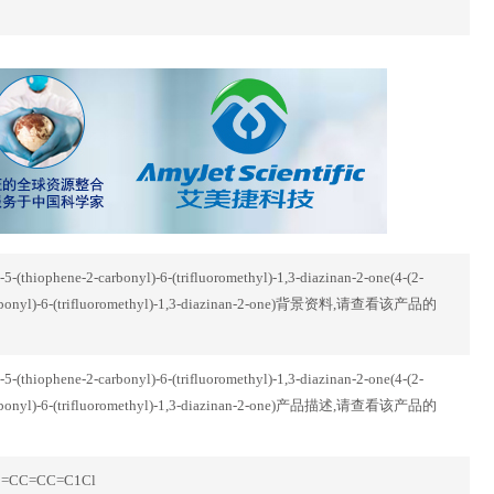
5-(thiophene-2-carbonyl)-6-(trifluoromethyl)-1,3-diazinan-2-one(4-(2-
2-carbonyl)-6-(trifluoromethyl)-1,3-diazinan-2-one)背景资料,请查看该产品的
5-(thiophene-2-carbonyl)-6-(trifluoromethyl)-1,3-diazinan-2-one(4-(2-
2-carbonyl)-6-(trifluoromethyl)-1,3-diazinan-2-one)产品描述,请查看该产品的
C1=CC=CC=C1Cl