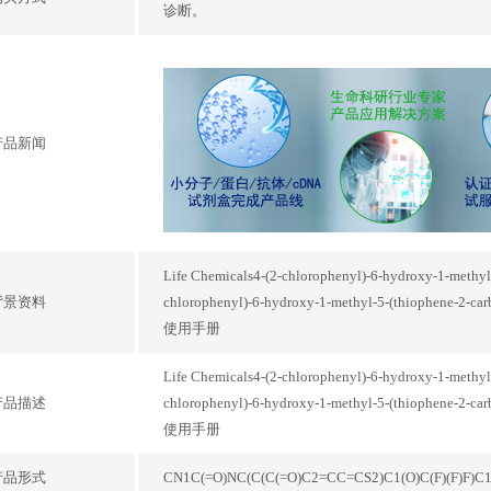
诊断。
产品新闻
Life Chemicals4-(2-chlorophenyl)-6-hydroxy-1-methyl-
背景资料
chlorophenyl)-6-hydroxy-1-methyl-5-(thiophene-
使用手册
Life Chemicals4-(2-chlorophenyl)-6-hydroxy-1-methyl-
产品描述
chlorophenyl)-6-hydroxy-1-methyl-5-(thiophene-
使用手册
产品形式
CN1C(=O)NC(C(C(=O)C2=CC=CS2)C1(O)C(F)(F)F)