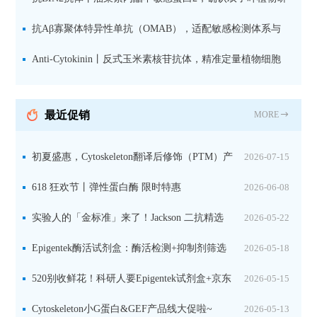
究数据特异性
抗Aβ寡聚体特异性单抗（OMAB），适配敏感检测体系与
活细胞实验
Anti-Cytokinin丨反式玉米素核苷抗体，精准定量植物细胞
分裂素转运形式
最近促销
MORE
初夏盛惠，Cytoskeleton翻译后修饰（PTM）产
2026-07-15
品线放价啦！
618 狂欢节丨弹性蛋白酶 限时特惠
2026-06-08
实验人的「金标准」来了！Jackson 二抗精选
2026-05-22
限时一口价，手慢无！
Epigentek酶活试剂盒：酶活检测+抑制剂筛选
2026-05-18
双赋能，下单即赠京东卡
520别收鲜花！科研人要Epigentek试剂盒+京东
2026-05-15
卡！
Cytoskeleton小G蛋白&GEF产品线大促啦~
2026-05-13