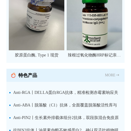
胶原蛋白酶, Type 1 现货
辣根过氧化物酶HRP标记亲和
纯化山羊抗小鼠IgG（H+L）二
抗 现货
特色产品
MORE
Anti-RGA丨DELLA蛋白RGA抗体，精准检测赤霉素响应关
键抑制因子
Anti-ABA丨脱落酸（C1）抗体，全面覆盖脱落酸活性库与
储存库
Anti-PIN2丨生长素外排载体组分2抗体，双段肽混合免疫原
设计方案
抗BIN2抗体丨油菜素内酯不敏感蛋白2，确认双子叶植物研