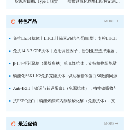
胶原蛋白酶, Type 1 现货
辣根过氧化物酶HRP标记亲和
纯化山羊抗小鼠IgG（H+L）二
抗 现货
特色产品
MORE
兔抗Lhcb1抗体丨LHCII叶绿素a/b结合蛋白I型：专检LHCII
中含量丰富的捕光蛋白
兔抗14-3-3 GRF抗体丨通用调控因子，告别亚型选择难题，
全面捕获植物信号转导枢纽蛋白
β-1,4-半乳聚糖（果胶多糖）单克隆抗体，支持植物细胞壁
果胶多糖精细结构解析
磷酸化S6K1-K2兔多克隆抗体--识别核糖体蛋白S6激酶同源
蛋白1-2的激活状态
Anti-IRT1丨铁调节转运蛋白1（兔源抗体），植物铁吸收与
微量元素代谢研究的关键工具
抗PEPC蛋白丨磷酸烯醇式丙酮酸羧化酶（兔源抗体）--支
持IL定位与2D电泳，精准追踪碳固定关键酶
最近促销
MORE