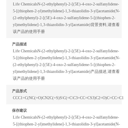
Life ChemicalsN-(2-ethylphenyl)-2-[(5E)-4-oxo-2-sulfanylidene-
5-[(thiophen-2-yl)methylidene]-1,3-thiazolidin-3-yl]acetamide(N-
(2-ethylphenyl)-2-[(5E)-4-oxo-2-sulfanylidene-5-[(thiophen-2-
yl)methylidene]-1,3-thiazolidin-3-yl]acetamide)背景资料,请查看
该产品的使用手册
产品描述
Life ChemicalsN-(2-ethylphenyl)-2-[(5E)-4-oxo-2-sulfanylidene-
5-[(thiophen-2-yl)methylidene]-1,3-thiazolidin-3-yl]acetamide(N-
(2-ethylphenyl)-2-[(5E)-4-oxo-2-sulfanylidene-5-[(thiophen-2-
yl)methylidene]-1,3-thiazolidin-3-yl]acetamide)产品描述,请查看
该产品的使用手册
产品形式
CCC1=C(NC(=O)CN2C(=S)S\C(=C\C3=CC=CS3)C2=O)C=CC=C1
保存建议
Life ChemicalsN-(2-ethylphenyl)-2-[(5E)-4-oxo-2-sulfanylidene-
5-[(thiophen-2-yl)methylidene]-1,3-thiazolidin-3-yl]acetamide(N-