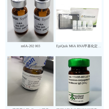
m6A-202 003
EpiQuik M6A RNA甲基化定量
检测试剂盒（比色法）（96
次）