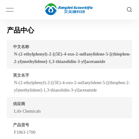
产品中心
中文名称
N-(2-ethylphenyl)-2-[(5E)-4-oxo-2-sulfanylidene-5-[(thiophen-
2-yl)methylidene]-1,3-thiazolidin-3-yl]acetamide
英文名字
N-(2-ethylphenyl)-2-[(5E)-4-oxo-2-sulfanylidene-5-[(thiophen-2-
yl)methylidene]-1,3-thiazolidin-3-yl]acetamide
供应商
Life Chemicals
产品货号
F1063-1700