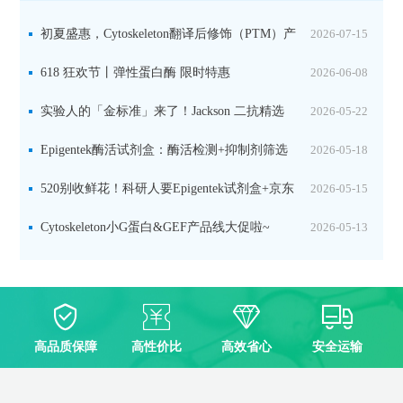
初夏盛惠，Cytoskeleton翻译后修饰（PTM）产
2026-07-15
品线放价啦！
618 狂欢节丨弹性蛋白酶 限时特惠
2026-06-08
实验人的「金标准」来了！Jackson 二抗精选
2026-05-22
限时一口价，手慢无！
Epigentek酶活试剂盒：酶活检测+抑制剂筛选
2026-05-18
双赋能，下单即赠京东卡
520别收鲜花！科研人要Epigentek试剂盒+京东
2026-05-15
卡！
Cytoskeleton小G蛋白&GEF产品线大促啦~
2026-05-13
高品质保障
高性价比
高效省心
安全运输