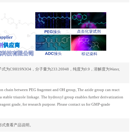
产品的分子式为C9H19N3O4，分子量为233.26948，纯度为0.9，溶解度为Water,
on chain between PEG fragemnt and OH group, The azide group can react
stable triazole linkage. The hydroxyl group enables further derivatization
eagent grade, for research purpose. Please contact us for GMP-grade
2具体产品形式查看产品说明。