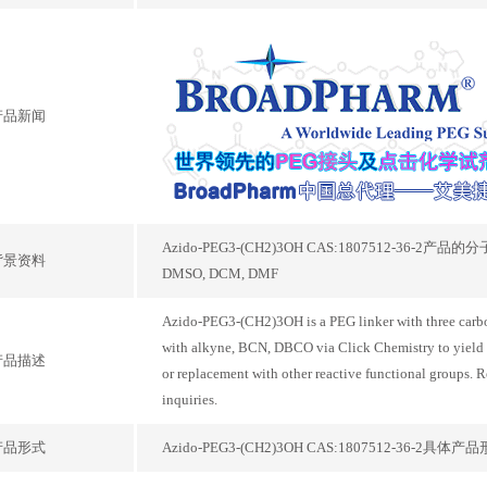
产品新闻
Azido-PEG3-(CH2)3OH CAS:1807512-36-2
背景资料
DMSO, DCM, DMF
Azido-PEG3-(CH2)3OH is a PEG linker with three carb
with alkyne, BCN, DBCO via Click Chemistry to yield a 
产品描述
or replacement with other reactive functional groups. R
inquiries.
产品形式
Azido-PEG3-(CH2)3OH CAS:1807512-36-