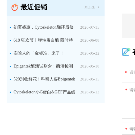
最近促销
MORE
初夏盛惠，Cytoskeleton翻译后修
2026-07-15
饰（PTM）产品线放价啦！
618 狂欢节丨弹性蛋白酶 限时特
2026-06-08
惠
实验人的「金标准」来了！
2026-05-22
Jackson 二抗精选限时一口价，手慢无！
Epigentek酶活试剂盒：酶活检测
2026-05-18
*
+抑制剂筛选双赋能，下单即赠京东卡
520别收鲜花！科研人要Epigentek
2026-05-15
*
试剂盒+京东卡！
Cytoskeleton小G蛋白&GEF产品线
2026-05-13
大促啦~
*