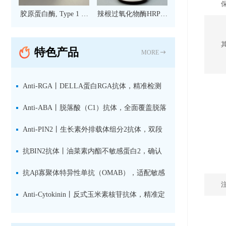
胶原蛋白酶, Type 1 现
辣根过氧化物酶HRP标
货
记亲和纯化山羊抗小鼠
IgG（H+L）二抗 现货
特色产品
MORE
Anti-RGA丨DELLA蛋白RGA抗体，精准检测
赤霉素响应关键抑制因子
Anti-ABA丨脱落酸（C1）抗体，全面覆盖脱落
酸活性库与储存库
Anti-PIN2丨生长素外排载体组分2抗体，双段
肽混合免疫原设计方案
抗BIN2抗体丨油菜素内酯不敏感蛋白2，确认
双子叶植物研究数据特异性
抗Aβ寡聚体特异性单抗（OMAB），适配敏感
检测体系与活细胞实验
Anti-Cytokinin丨反式玉米素核苷抗体，精准定
量植物细胞分裂素转运形式