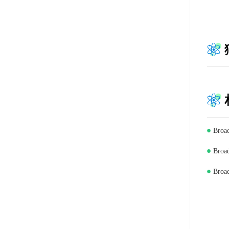
Br
Br
Bro