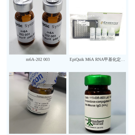
m6A-202 003
EpiQuik M6A RNA甲基化定量
检测试剂盒（比色法）（96
次）