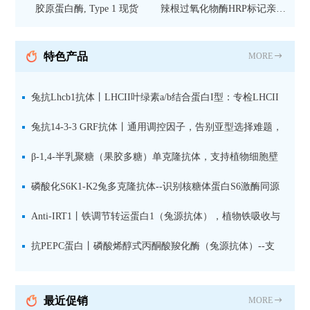
胶原蛋白酶, Type 1 现货
辣根过氧化物酶HRP标记亲和
纯化山羊抗小鼠IgG（H+L）二
抗 现货
特色产品
MORE
兔抗Lhcb1抗体丨LHCII叶绿素a/b结合蛋白I型：专检LHCII
中含量丰富的捕光蛋白
兔抗14-3-3 GRF抗体丨通用调控因子，告别亚型选择难题，
全面捕获植物信号转导枢纽蛋白
β-1,4-半乳聚糖（果胶多糖）单克隆抗体，支持植物细胞壁
果胶多糖精细结构解析
磷酸化S6K1-K2兔多克隆抗体--识别核糖体蛋白S6激酶同源
蛋白1-2的激活状态
Anti-IRT1丨铁调节转运蛋白1（兔源抗体），植物铁吸收与
微量元素代谢研究的关键工具
抗PEPC蛋白丨磷酸烯醇式丙酮酸羧化酶（兔源抗体）--支
持IL定位与2D电泳，精准追踪碳固定关键酶
最近促销
MORE