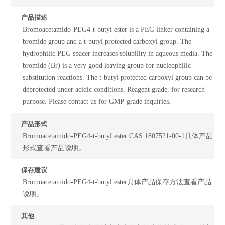
产品描述
Bromoacetamido-PEG4-t-butyl ester is a PEG linker containing a
bromide group and a t-butyl protected carboxyl group. The
hydrophilic PEG spacer increases solubility in aqueous media. The
bromide (Br) is a very good leaving group for nucleophilic
substitution reactions. The t-butyl protected carboxyl group can be
deprotected under acidic conditions. Reagent grade, for research
purpose. Please contact us for GMP-grade inquiries.
产品形式
Bromoacetamido-PEG4-t-butyl ester CAS:1807521-00-1具体产品
形式查看产品说明。
保存建议
Bromoacetamido-PEG4-t-butyl ester具体产品保存方法查看产品
说明。
其他