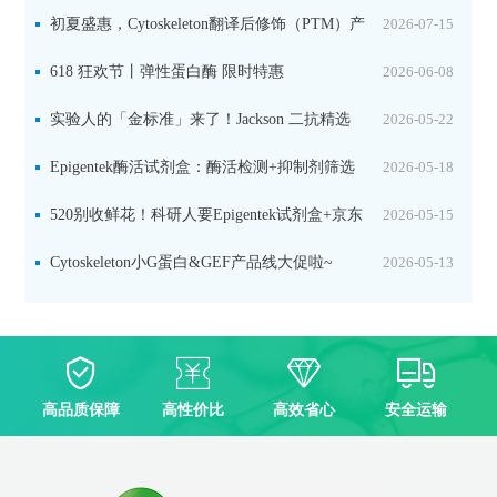
初夏盛惠，Cytoskeleton翻译后修饰（PTM）产
2026-07-15
品线放价啦！
618 狂欢节丨弹性蛋白酶 限时特惠
2026-06-08
实验人的「金标准」来了！Jackson 二抗精选
2026-05-22
限时一口价，手慢无！
Epigentek酶活试剂盒：酶活检测+抑制剂筛选
2026-05-18
双赋能，下单即赠京东卡
520别收鲜花！科研人要Epigentek试剂盒+京东
2026-05-15
卡！
Cytoskeleton小G蛋白&GEF产品线大促啦~
2026-05-13
高品质保障
高性价比
高效省心
安全运输