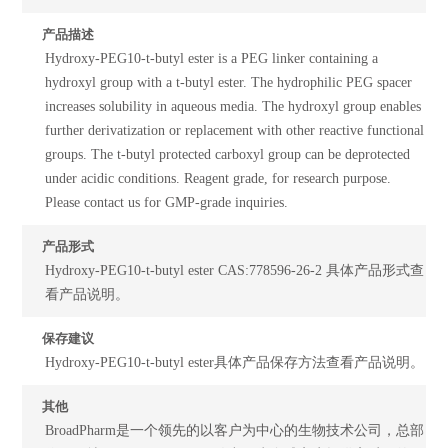
产品描述
Hydroxy-PEG10-t-butyl ester is a PEG linker containing a
hydroxyl group with a t-butyl ester. The hydrophilic PEG spacer
increases solubility in aqueous media. The hydroxyl group enables
further derivatization or replacement with other reactive functional
groups. The t-butyl protected carboxyl group can be deprotected
under acidic conditions. Reagent grade, for research purpose.
Please contact us for GMP-grade inquiries.
产品形式
Hydroxy-PEG10-t-butyl ester CAS:778596-26-2 具体产品形式查
看产品说明。
保存建议
Hydroxy-PEG10-t-butyl ester具体产品保存方法查看产品说明。
其他
BroadPharm是一个领先的以客户为中心的生物技术公司，总部