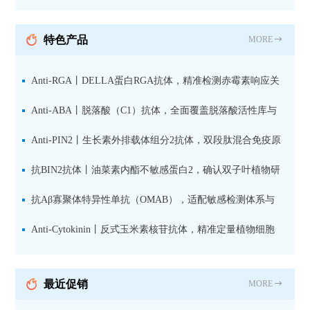
纯化山羊抗小鼠IgG（H+L）二
抗 现货
特色产品
MORE
Anti-RGA丨DELLA蛋白RGA抗体，精准检测赤霉素响应关
键抑制因子
Anti-ABA丨脱落酸（C1）抗体，全面覆盖脱落酸活性库与
储存库
Anti-PIN2丨生长素外排载体组分2抗体，双段肽混合免疫原
设计方案
抗BIN2抗体丨油菜素内酯不敏感蛋白2，确认双子叶植物研
究数据特异性
抗Aβ寡聚体特异性单抗（OMAB），适配敏感检测体系与
活细胞实验
Anti-Cytokinin丨反式玉米素核苷抗体，精准定量植物细胞
分裂素转运形式
最近促销
MORE