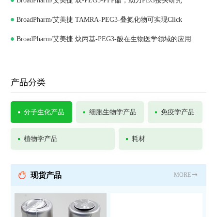
BroadPharm/艾美捷 双-PEG5-PFP酯，助力PEG接头研究
BroadPharm/艾美捷 TAMRA-PEG3-叠氮化物可实现Click
BroadPharm/艾美捷 炔丙基-PEG3-酸在生物医学领域的应用
Chemistry
产品分类
分子生化产品
细胞生物学产品
免疫学产品
植物学产品
耗材
现货产品
MORE