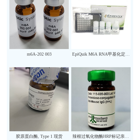
m6A-202 003
EpiQuik M6A RNA甲基化定量
检测试剂盒（比色法）（96
次）
胶原蛋白酶, Type 1 现货
辣根过氧化物酶HRP标记亲和