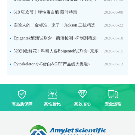
品线放价啦！
618 狂欢节丨弹性蛋白酶 限时特惠
2026-06-08
实验人的「金标准」来了！Jackson 二抗精选
2026-05-22
限时一口价，手慢无！
Epigentek酶活试剂盒：酶活检测+抑制剂筛选
2026-05-18
双赋能，下单即赠京东卡
520别收鲜花！科研人要Epigentek试剂盒+京东
2026-05-15
卡！
Cytoskeleton小G蛋白&GEF产品线大促啦~
2026-05-13
高品质保障
高性价比
高效省心
安全运输