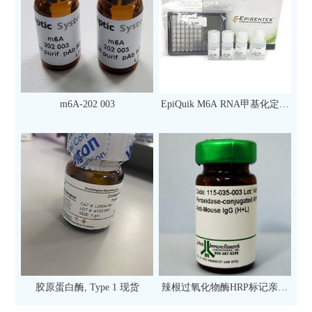
m6A-202 003
EpiQuik M6A RNA甲基化定量
检测试剂盒（比色法）（96
次）
胶原蛋白酶, Type 1 现货
辣根过氧化物酶HRP标记亲和
纯化山羊抗小鼠IgG（H+L）二