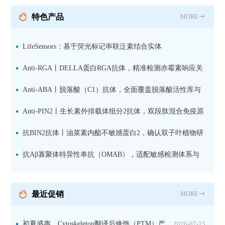
抗 现货
特色产品
MORE
LifeSensors：基于荧光标记串联泛素结合实体
（TUBE1(Alexa647)及试剂盒在高通量药物筛选和TR-FRET
Anti-RGA丨DELLA蛋白RGA抗体，精准检测赤霉素响应关
技术中的应用
键抑制因子
Anti-ABA丨脱落酸（C1）抗体，全面覆盖脱落酸活性库与
储存库
Anti-PIN2丨生长素外排载体组分2抗体，双段肽混合免疫原
设计方案
抗BIN2抗体丨油菜素内酯不敏感蛋白2，确认双子叶植物研
究数据特异性
抗Aβ寡聚体特异性单抗（OMAB），适配敏感检测体系与
活细胞实验
最近促销
MORE
初夏盛惠，Cytoskeleton翻译后修饰（PTM）产
2026-07-15