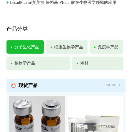
BroadPharm/艾美捷 炔丙基-PEG3-酸在生物医学领域的应用
Chemistry
产品分类
分子生化产品
细胞生物学产品
免疫学产品
植物学产品
耗材
现货产品
MORE