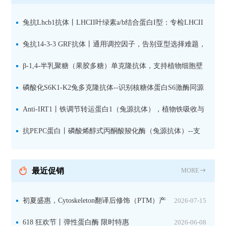
兔抗Lhcb1抗体丨LHCII叶绿素a/b结合蛋白I型：专检LHCII
中含量丰富的捕光蛋白
兔抗14-3-3 GRF抗体丨通用调控因子，告别亚型选择难题，
全面捕获植物信号转导枢纽蛋白
β-1,4-半乳聚糖（果胶多糖）单克隆抗体，支持植物细胞壁
果胶多糖精细结构解析
磷酸化S6K1-K2兔多克隆抗体--识别核糖体蛋白S6激酶同源
蛋白1-2的激活状态
Anti-IRT1丨铁调节转运蛋白1（兔源抗体），植物铁吸收与
微量元素代谢研究的关键工具
抗PEPC蛋白丨磷酸烯醇式丙酮酸羧化酶（兔源抗体）--支
持IL定位与2D电泳，精准追踪碳固定关键酶
最近促销
MORE
初夏盛惠，Cytoskeleton翻译后修饰（PTM）产
2026-07-15
品线放价啦！
618 狂欢节丨弹性蛋白酶 限时特惠
2026-06-08