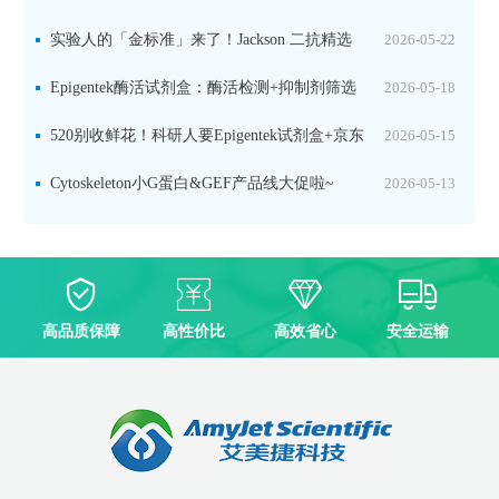
实验人的「金标准」来了！Jackson 二抗精选
2026-05-22
限时一口价，手慢无！
Epigentek酶活试剂盒：酶活检测+抑制剂筛选
2026-05-18
双赋能，下单即赠京东卡
520别收鲜花！科研人要Epigentek试剂盒+京东
2026-05-15
卡！
Cytoskeleton小G蛋白&GEF产品线大促啦~
2026-05-13
高品质保障
高性价比
高效省心
安全运输