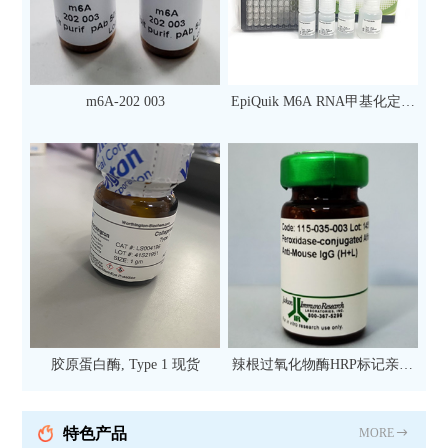
m6A-202 003
EpiQuik M6A RNA甲基化定量
检测试剂盒（比色法）（96
次）
胶原蛋白酶, Type 1 现货
辣根过氧化物酶HRP标记亲和
纯化山羊抗小鼠IgG（H+L）二
抗 现货
特色产品
MORE