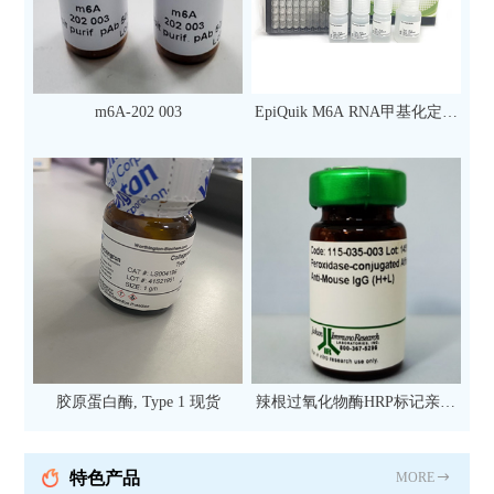
m6A-202 003
EpiQuik M6A RNA甲基化定量
检测试剂盒（比色法）（96
次）
胶原蛋白酶, Type 1 现货
辣根过氧化物酶HRP标记亲和
纯化山羊抗小鼠IgG（H+L）二
抗 现货
特色产品
MORE