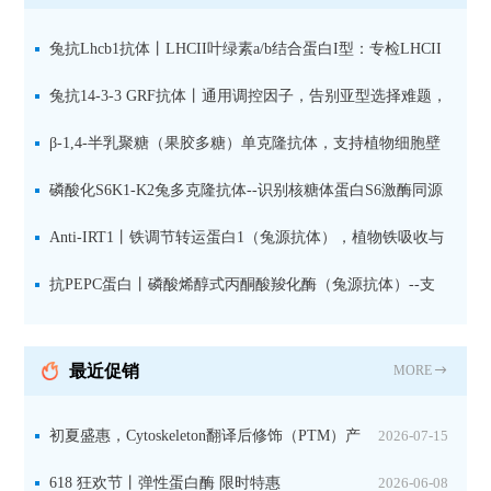
兔抗Lhcb1抗体丨LHCII叶绿素a/b结合蛋白I型：专检LHCII
中含量丰富的捕光蛋白
兔抗14-3-3 GRF抗体丨通用调控因子，告别亚型选择难题，
全面捕获植物信号转导枢纽蛋白
β-1,4-半乳聚糖（果胶多糖）单克隆抗体，支持植物细胞壁
果胶多糖精细结构解析
磷酸化S6K1-K2兔多克隆抗体--识别核糖体蛋白S6激酶同源
蛋白1-2的激活状态
Anti-IRT1丨铁调节转运蛋白1（兔源抗体），植物铁吸收与
微量元素代谢研究的关键工具
抗PEPC蛋白丨磷酸烯醇式丙酮酸羧化酶（兔源抗体）--支
持IL定位与2D电泳，精准追踪碳固定关键酶
最近促销
MORE
初夏盛惠，Cytoskeleton翻译后修饰（PTM）产
2026-07-15
品线放价啦！
618 狂欢节丨弹性蛋白酶 限时特惠
2026-06-08