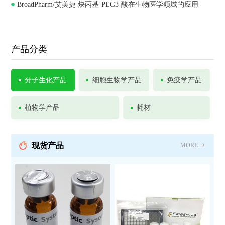
BroadPharm/艾美捷 炔丙基-PEG3-酸在生物医学领域的应用
Chemistry
产品分类
分子生化产品
细胞生物学产品
免疫学产品
植物学产品
耗材
现货产品
MORE