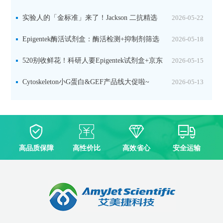
实验人的「金标准」来了！Jackson 二抗精选
2026-05-22
限时一口价，手慢无！
Epigentek酶活试剂盒：酶活检测+抑制剂筛选
2026-05-18
双赋能，下单即赠京东卡
520别收鲜花！科研人要Epigentek试剂盒+京东
2026-05-15
卡！
Cytoskeleton小G蛋白&GEF产品线大促啦~
2026-05-13
高品质保障
高性价比
高效省心
安全运输