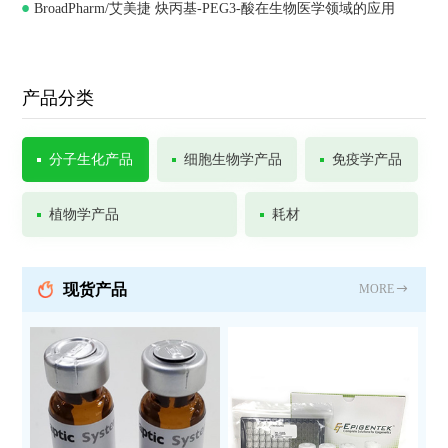
BroadPharm/艾美捷 炔丙基-PEG3-酸在生物医学领域的应用
Chemistry
产品分类
分子生化产品
细胞生物学产品
免疫学产品
植物学产品
耗材
现货产品
MORE