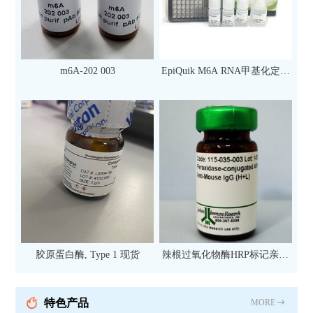
m6A-202 003
EpiQuik M6A RNA甲基化定量
检测试剂盒（比色法）（96
次）
胶原蛋白酶, Type 1 现货
辣根过氧化物酶HRP标记亲和
纯化山羊抗小鼠IgG（H+L）二
抗 现货
特色产品
MORE