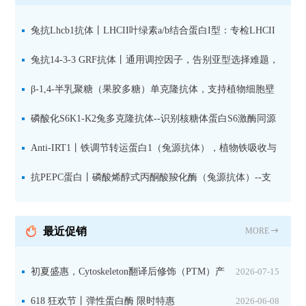
兔抗Lhcb1抗体丨LHCII叶绿素a/b结合蛋白I型：专检LHCII
中含量丰富的捕光蛋白
兔抗14-3-3 GRF抗体丨通用调控因子，告别亚型选择难题，
全面捕获植物信号转导枢纽蛋白
β-1,4-半乳聚糖（果胶多糖）单克隆抗体，支持植物细胞壁
果胶多糖精细结构解析
磷酸化S6K1-K2兔多克隆抗体--识别核糖体蛋白S6激酶同源
蛋白1-2的激活状态
Anti-IRT1丨铁调节转运蛋白1（兔源抗体），植物铁吸收与
微量元素代谢研究的关键工具
抗PEPC蛋白丨磷酸烯醇式丙酮酸羧化酶（兔源抗体）--支
持IL定位与2D电泳，精准追踪碳固定关键酶
最近促销
MORE
初夏盛惠，Cytoskeleton翻译后修饰（PTM）产
2026-07-15
品线放价啦！
618 狂欢节丨弹性蛋白酶 限时特惠
2026-06-08