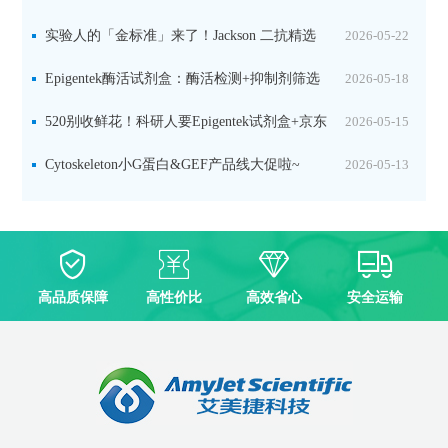
实验人的「金标准」来了！Jackson 二抗精选
2026-05-22
限时一口价，手慢无！
Epigentek酶活试剂盒：酶活检测+抑制剂筛选
2026-05-18
双赋能，下单即赠京东卡
520别收鲜花！科研人要Epigentek试剂盒+京东
2026-05-15
卡！
Cytoskeleton小G蛋白&GEF产品线大促啦~
2026-05-13
高品质保障
高性价比
高效省心
安全运输