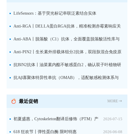
LifeSensors：基于荧光标记串联泛素结合实体
（TUBE1(Alexa647)及试剂盒在高通量药物筛选和TR-FRET
Anti-RGA丨DELLA蛋白RGA抗体，精准检测赤霉素响应关
技术中的应用
键抑制因子
Anti-ABA丨脱落酸（C1）抗体，全面覆盖脱落酸活性库与
储存库
Anti-PIN2丨生长素外排载体组分2抗体，双段肽混合免疫原
设计方案
抗BIN2抗体丨油菜素内酯不敏感蛋白2，确认双子叶植物研
究数据特异性
抗Aβ寡聚体特异性单抗（OMAB），适配敏感检测体系与
活细胞实验
最近促销
MORE
初夏盛惠，Cytoskeleton翻译后修饰（PTM）产
2026-07-15
品线放价啦！
618 狂欢节丨弹性蛋白酶 限时特惠
2026-06-08