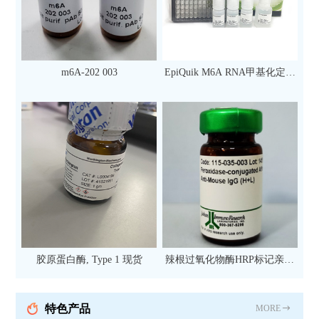
m6A-202 003
EpiQuik M6A RNA甲基化定量
检测试剂盒（比色法）（96
次）
胶原蛋白酶, Type 1 现货
辣根过氧化物酶HRP标记亲和
纯化山羊抗小鼠IgG（H+L）二
抗 现货
特色产品
MORE