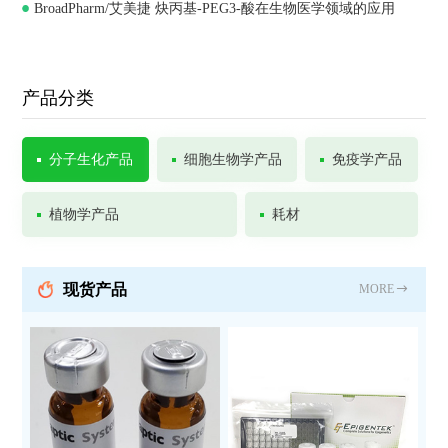
BroadPharm/艾美捷 炔丙基-PEG3-酸在生物医学领域的应用
Chemistry
产品分类
分子生化产品
细胞生物学产品
免疫学产品
植物学产品
耗材
现货产品
MORE