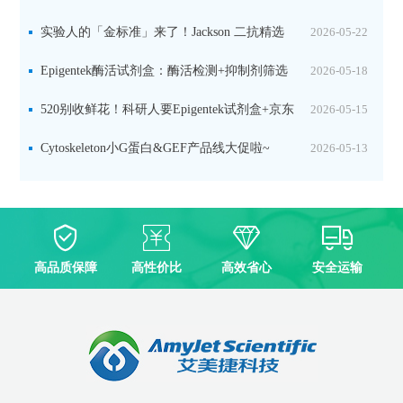
实验人的「金标准」来了！Jackson 二抗精选
2026-05-22
限时一口价，手慢无！
Epigentek酶活试剂盒：酶活检测+抑制剂筛选
2026-05-18
双赋能，下单即赠京东卡
520别收鲜花！科研人要Epigentek试剂盒+京东
2026-05-15
卡！
Cytoskeleton小G蛋白&GEF产品线大促啦~
2026-05-13
高品质保障
高性价比
高效省心
安全运输