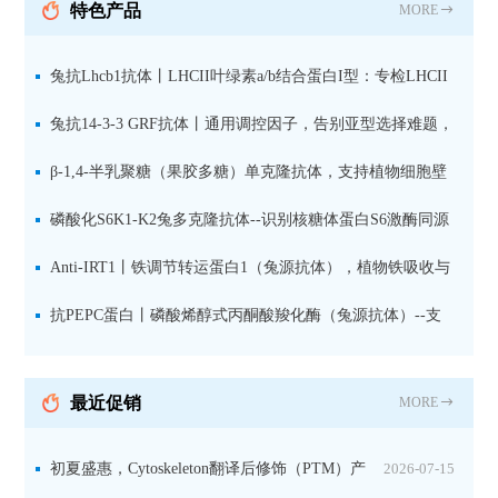
特色产品
MORE
兔抗Lhcb1抗体丨LHCII叶绿素a/b结合蛋白I型：专检LHCII
中含量丰富的捕光蛋白
兔抗14-3-3 GRF抗体丨通用调控因子，告别亚型选择难题，
全面捕获植物信号转导枢纽蛋白
β-1,4-半乳聚糖（果胶多糖）单克隆抗体，支持植物细胞壁
果胶多糖精细结构解析
磷酸化S6K1-K2兔多克隆抗体--识别核糖体蛋白S6激酶同源
蛋白1-2的激活状态
Anti-IRT1丨铁调节转运蛋白1（兔源抗体），植物铁吸收与
微量元素代谢研究的关键工具
抗PEPC蛋白丨磷酸烯醇式丙酮酸羧化酶（兔源抗体）--支
持IL定位与2D电泳，精准追踪碳固定关键酶
最近促销
MORE
初夏盛惠，Cytoskeleton翻译后修饰（PTM）产
2026-07-15