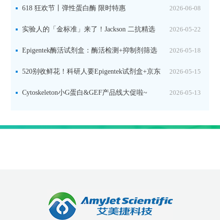
品线放价啦！
618 狂欢节丨弹性蛋白酶 限时特惠
2026-06-08
实验人的「金标准」来了！Jackson 二抗精选
2026-05-22
限时一口价，手慢无！
Epigentek酶活试剂盒：酶活检测+抑制剂筛选
2026-05-18
双赋能，下单即赠京东卡
520别收鲜花！科研人要Epigentek试剂盒+京东
2026-05-15
卡！
Cytoskeleton小G蛋白&GEF产品线大促啦~
2026-05-13
高品质保障
高性价比
高效省心
安全运输