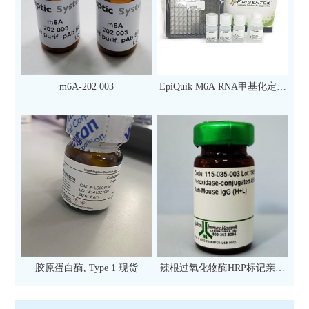
m6A-202 003
EpiQuik M6A RNA甲基化定量
检测试剂盒（比色法）（96
次）
胶原蛋白酶, Type 1 现货
辣根过氧化物酶HRP标记亲和
纯化山羊抗小鼠IgG（H+L）二
抗 现货