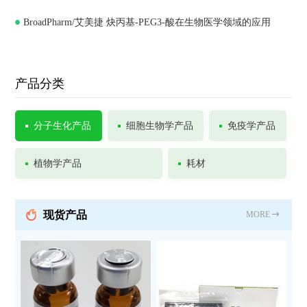
BroadPharm/艾美捷 炔丙基-PEG3-酸在生物医学领域的应用
Chemistry
产品分类
分子生化产品
细胞生物学产品
免疫学产品
植物学产品
耗材
现货产品
MORE