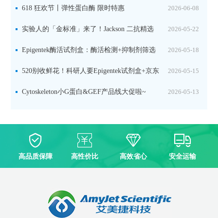
品线放价啦！
618 狂欢节丨弹性蛋白酶 限时特惠
2026-06-08
实验人的「金标准」来了！Jackson 二抗精选
2026-05-22
限时一口价，手慢无！
Epigentek酶活试剂盒：酶活检测+抑制剂筛选
2026-05-18
双赋能，下单即赠京东卡
520别收鲜花！科研人要Epigentek试剂盒+京东
2026-05-15
卡！
Cytoskeleton小G蛋白&GEF产品线大促啦~
2026-05-13
高品质保障
高性价比
高效省心
安全运输