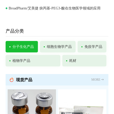
BroadPharm/艾美捷 炔丙基-PEG3-酸在生物医学领域的应用
Chemistry
产品分类
分子生化产品
细胞生物学产品
免疫学产品
植物学产品
耗材
现货产品
MORE