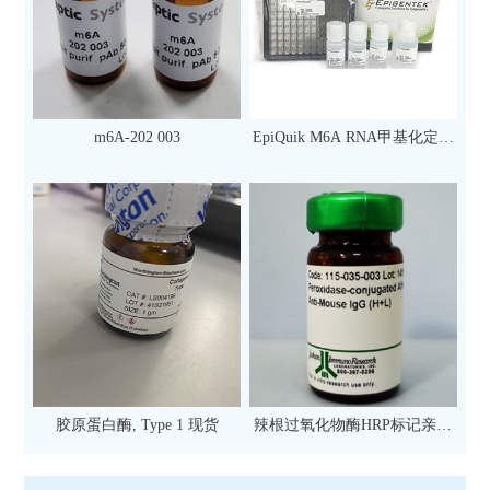
m6A-202 003
EpiQuik M6A RNA甲基化定量
检测试剂盒（比色法）（96
次）
胶原蛋白酶, Type 1 现货
辣根过氧化物酶HRP标记亲和
纯化山羊抗小鼠IgG（H+L）二
抗 现货