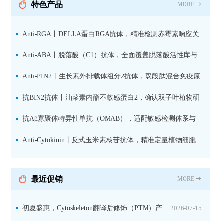
特色产品
MORE
Anti-RGA丨DELLA蛋白RGA抗体，精准检测赤霉素响应关
键抑制因子
Anti-ABA丨脱落酸（C1）抗体，全面覆盖脱落酸活性库与
储存库
Anti-PIN2丨生长素外排载体组分2抗体，双段肽混合免疫原
设计方案
抗BIN2抗体丨油菜素内酯不敏感蛋白2，确认双子叶植物研
究数据特异性
抗Aβ寡聚体特异性单抗（OMAB），适配敏感检测体系与
活细胞实验
Anti-Cytokinin丨反式玉米素核苷抗体，精准定量植物细胞
分裂素转运形式
最近促销
MORE
初夏盛惠，Cytoskeleton翻译后修饰（PTM）产
2026-07-15